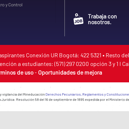
ro y Control
Trabaja con
nosotros.
aspirantes Conexión UR Bogotá: 422 5321 • Resto del
ención a estudiantes: (571) 297 0200 opción 3 y 1 I C
rminos de uso
-
Oportunidades de mejora
 y vigilancia del Mineducación
Derechos Pecuniarios, Reglamentos y Constitucion
 Jurídica: Resolución 58 del 16 de septiembre de 1895 expedida por el Ministerio d