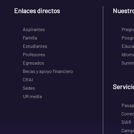
Enlaces directos
Nuestr
Aspirantes
Pregr
Familia
Posgr
Estudiantes
Educa
Profesores
Idiom
Egresados
Summe
Becas y apoyo financiero
CRAI
Servici
Sedes
UR media
Pasapo
Correo
SIAR
Campu