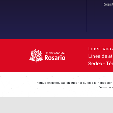
Regist
Línea para 
Línea de at
Sedes
-
Té
Institución de educación superior sujeta a la inspección
Personería