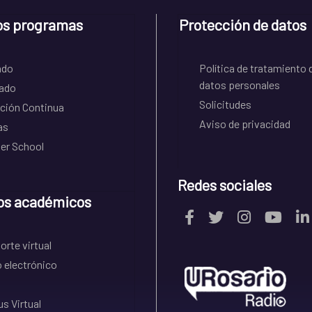
os programas
Protección de datos
ado
Política de tratamiento 
datos personales
ado
Solicitudes
ción Continua
Aviso de privacidad
as
r School
Redes sociales
os académicos
rte virtual
 electrónico
s Virtual