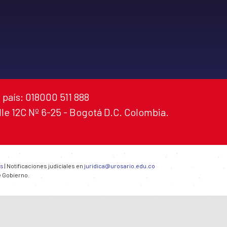
 país: 018000 511 888
alle 12C Nº 6-25 - Bogotá D.C. Colombia.
es
| Notificaciones judiciales en
juridica@urosario.edu.co
e Gobierno.