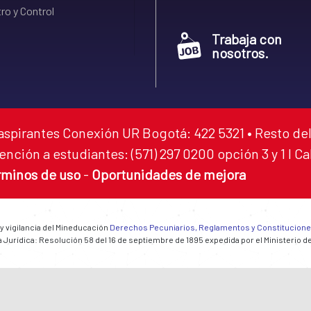
ro y Control
Trabaja con
nosotros.
aspirantes Conexión UR Bogotá: 422 5321 • Resto del
ención a estudiantes: (571) 297 0200 opción 3 y 1 I C
rminos de uso
-
Oportunidades de mejora
 y vigilancia del Mineducación
Derechos Pecuniarios, Reglamentos y Constitucion
 Jurídica: Resolución 58 del 16 de septiembre de 1895 expedida por el Ministerio d