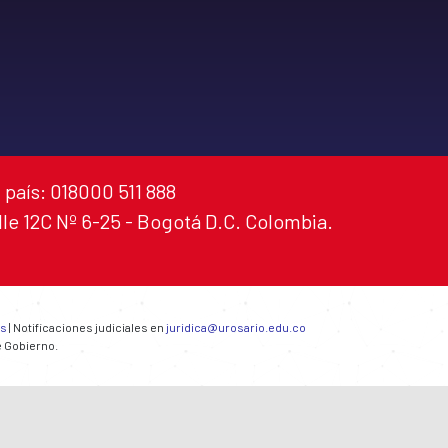
 país: 018000 511 888
alle 12C Nº 6-25 - Bogotá D.C. Colombia.
es
| Notificaciones judiciales en
juridica@urosario.edu.co
e Gobierno.