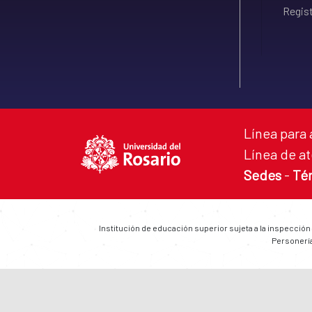
Regist
Línea para 
Línea de at
Sedes
-
Té
Institución de educación superior sujeta a la inspección
Personería