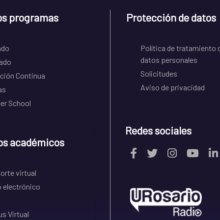
os programas
Protección de datos
ado
Política de tratamiento 
datos personales
ado
Solicitudes
ción Continua
Aviso de privacidad
as
r School
Redes sociales
os académicos
rte virtual
 electrónico
s Virtual