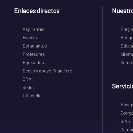
Enlaces directos
Nuestr
Aspirantes
Pregr
Familia
Posgr
Estudiantes
Educa
Profesores
Idiom
Egresados
Summe
Becas y apoyo financiero
CRAI
Servici
Sedes
UR media
Pasapo
Correo
SIAR
Campu