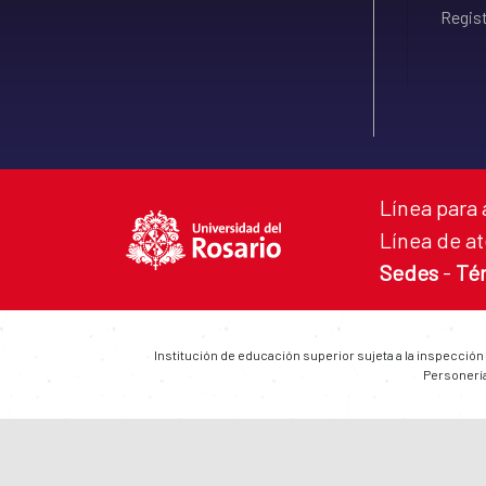
Regist
Línea para 
Línea de at
Sedes
-
Té
Institución de educación superior sujeta a la inspección
Personería