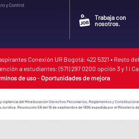
ro y Control
Trabaja con
nosotros.
aspirantes Conexión UR Bogotá: 422 5321 • Resto del
ención a estudiantes: (571) 297 0200 opción 3 y 1 I C
rminos de uso
-
Oportunidades de mejora
 y vigilancia del Mineducación
Derechos Pecuniarios, Reglamentos y Constitucion
 Jurídica: Resolución 58 del 16 de septiembre de 1895 expedida por el Ministerio d