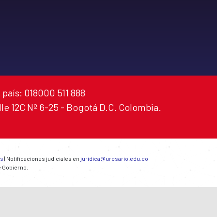
 país: 018000 511 888
alle 12C Nº 6-25 - Bogotá D.C. Colombia.
es
| Notificaciones judiciales en
juridica@urosario.edu.co
e Gobierno.