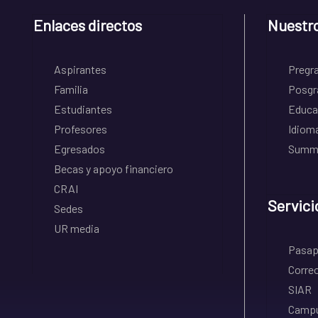
Enlaces directos
Nuestr
Aspirantes
Pregr
Familia
Posgr
Estudiantes
Educa
Profesores
Idiom
Egresados
Summe
Becas y apoyo financiero
CRAI
Servici
Sedes
UR media
Pasapo
Correo
SIAR
Campu