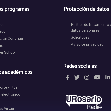
os programas
Protección de datos
ado
Política de tratamiento 
datos personales
ado
Solicitudes
ción Continua
Aviso de privacidad
as
r School
Redes sociales
os académicos
rte virtual
 electrónico
s Virtual