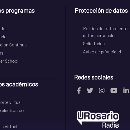
os programas
Protección de datos
ado
Política de tratamiento 
datos personales
ado
Solicitudes
ción Continua
Aviso de privacidad
as
r School
Redes sociales
os académicos
rte virtual
 electrónico
s Virtual