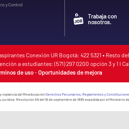
ro y Control
Trabaja con
nosotros.
aspirantes Conexión UR Bogotá: 422 5321 • Resto del
ención a estudiantes: (571) 297 0200 opción 3 y 1 I C
rminos de uso
-
Oportunidades de mejora
 y vigilancia del Mineducación
Derechos Pecuniarios, Reglamentos y Constitucion
 Jurídica: Resolución 58 del 16 de septiembre de 1895 expedida por el Ministerio d