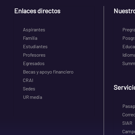
Enlaces directos
Nuestr
Aspirantes
Pregr
Familia
Posgr
Estudiantes
Educa
Profesores
Idiom
Egresados
Summe
Becas y apoyo financiero
CRAI
Servici
Sedes
UR media
Pasapo
Correo
SIAR
Campu