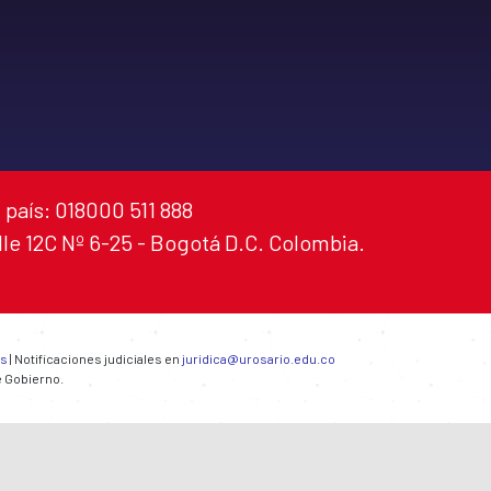
 país: 018000 511 888
alle 12C Nº 6-25 - Bogotá D.C. Colombia.
es
| Notificaciones judiciales en
juridica@urosario.edu.co
e Gobierno.