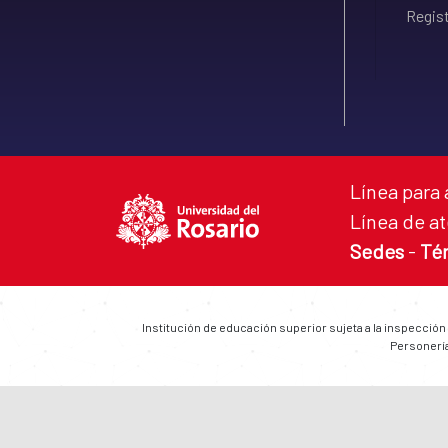
Regist
Línea para 
Línea de at
Sedes
-
Té
Institución de educación superior sujeta a la inspección
Personería