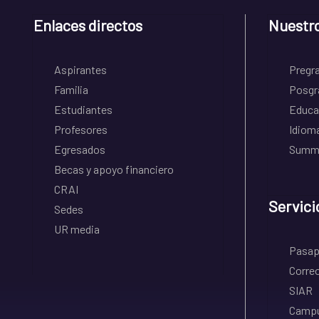
Enlaces directos
Nuestr
Aspirantes
Pregr
Familia
Posgr
Estudiantes
Educa
Profesores
Idiom
Egresados
Summe
Becas y apoyo financiero
CRAI
Servici
Sedes
UR media
Pasapo
Correo
SIAR
Campu