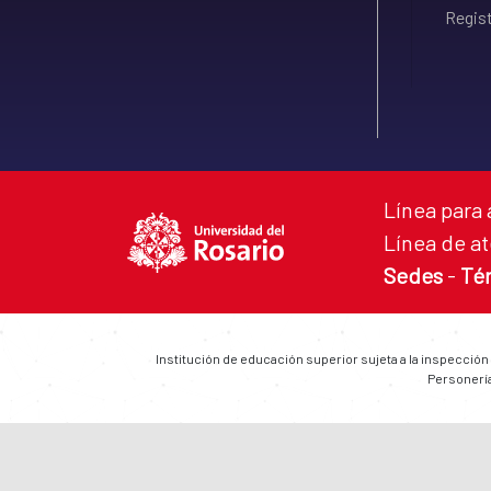
Regist
Línea para 
Línea de at
Sedes
-
Té
Institución de educación superior sujeta a la inspección
Personería