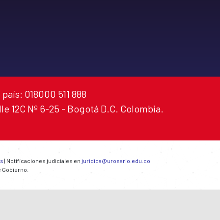
 país: 018000 511 888
alle 12C Nº 6-25 - Bogotá D.C. Colombia.
es
| Notificaciones judiciales en
juridica@urosario.edu.co
e Gobierno.