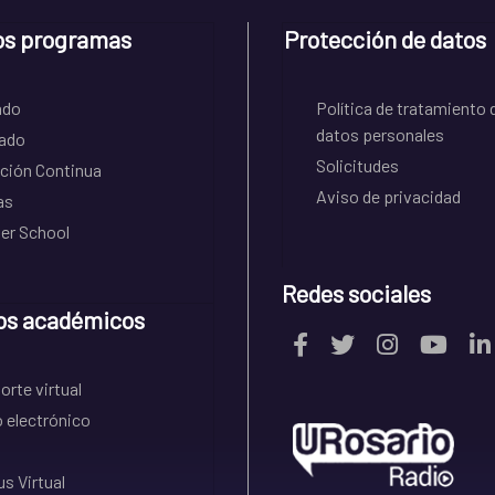
os programas
Protección de datos
ado
Política de tratamiento 
datos personales
ado
Solicitudes
ción Continua
Aviso de privacidad
as
r School
Redes sociales
os académicos
rte virtual
 electrónico
s Virtual