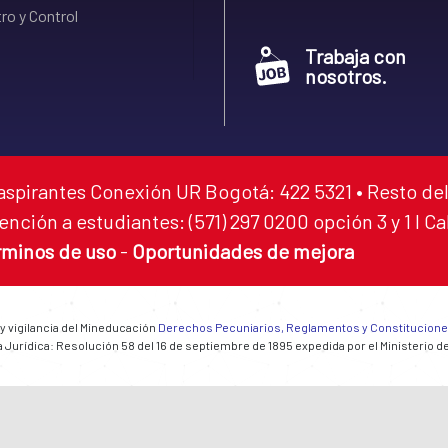
ro y Control
Trabaja con
nosotros.
aspirantes Conexión UR Bogotá: 422 5321 • Resto del
ención a estudiantes: (571) 297 0200 opción 3 y 1 I C
rminos de uso
-
Oportunidades de mejora
 y vigilancia del Mineducación
Derechos Pecuniarios, Reglamentos y Constitucion
 Jurídica: Resolución 58 del 16 de septiembre de 1895 expedida por el Ministerio d