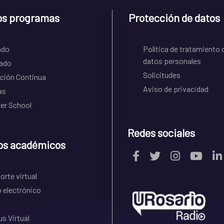
os programas
Protección de datos
ado
Política de tratamiento 
datos personales
ado
Solicitudes
ción Continua
Aviso de privacidad
as
r School
Redes sociales
os académicos
rte virtual
 electrónico
s Virtual