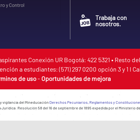
ro y Control
Trabaja con
nosotros.
aspirantes Conexión UR Bogotá: 422 5321 • Resto del
ención a estudiantes: (571) 297 0200 opción 3 y 1 I C
rminos de uso
-
Oportunidades de mejora
 y vigilancia del Mineducación
Derechos Pecuniarios, Reglamentos y Constitucion
 Jurídica: Resolución 58 del 16 de septiembre de 1895 expedida por el Ministerio d