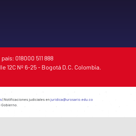
 país: 018000 511 888
alle 12C Nº 6-25 - Bogotá D.C. Colombia.
es
| Notificaciones judiciales en
juridica@urosario.edu.co
e Gobierno.