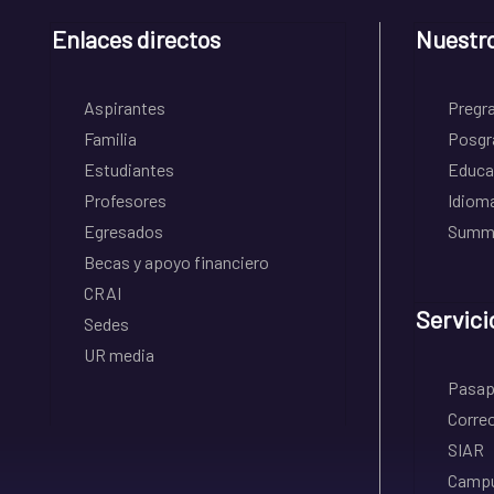
Enlaces directos
Nuestr
Aspirantes
Pregr
Familia
Posgr
Estudiantes
Educa
Profesores
Idiom
Egresados
Summe
Becas y apoyo financiero
CRAI
Servici
Sedes
UR media
Pasapo
Correo
SIAR
Campu