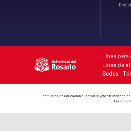
Regist
Línea para 
Línea de at
Sedes
-
Té
Institución de educación superior sujeta a la inspección
Personería