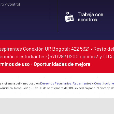
ro y Control
Trabaja con
nosotros.
aspirantes Conexión UR Bogotá: 422 5321 • Resto del
ención a estudiantes: (571) 297 0200 opción 3 y 1 I C
rminos de uso
-
Oportunidades de mejora
 y vigilancia del Mineducación
Derechos Pecuniarios, Reglamentos y Constitucion
 Jurídica: Resolución 58 del 16 de septiembre de 1895 expedida por el Ministerio d