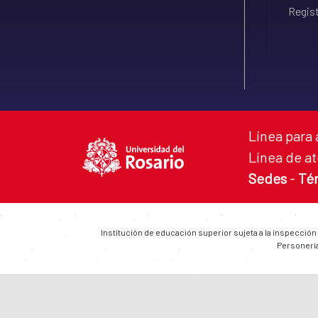
Regist
Línea para 
Línea de at
Sedes
-
Té
Institución de educación superior sujeta a la inspección
Personería