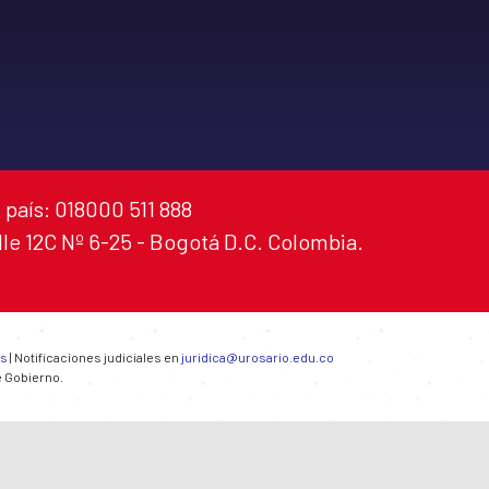
 país: 018000 511 888
alle 12C Nº 6-25 - Bogotá D.C. Colombia.
es
| Notificaciones judiciales en
juridica@urosario.edu.co
e Gobierno.