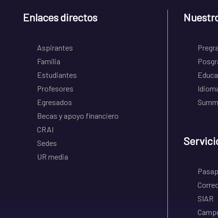
Enlaces directos
Nuestr
Aspirantes
Pregr
Familia
Posgr
Estudiantes
Educa
Profesores
Idiom
Egresados
Summe
Becas y apoyo financiero
CRAI
Servici
Sedes
UR media
Pasapo
Correo
SIAR
Campu