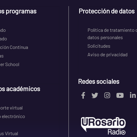
os programas
Protección de datos
ado
Política de tratamiento 
datos personales
ado
Solicitudes
ción Continua
Aviso de privacidad
as
r School
Redes sociales
os académicos
rte virtual
 electrónico
s Virtual