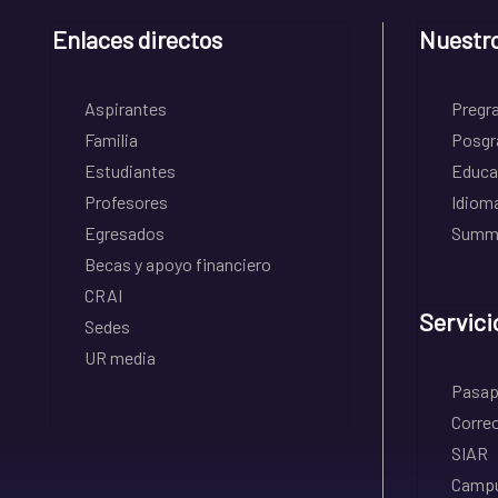
Enlaces directos
Nuestr
Aspirantes
Pregr
Familia
Posgr
Estudiantes
Educa
Profesores
Idiom
Egresados
Summe
Becas y apoyo financiero
CRAI
Servici
Sedes
UR media
Pasapo
Correo
SIAR
Campu