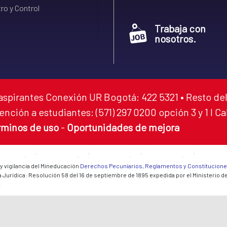
ro y Control
Trabaja con
nosotros.
aspirantes Conexión UR Bogotá: 422 5321 • Resto del
ención a estudiantes: (571) 297 0200 opción 3 y 1 I C
rminos de uso
-
Oportunidades de mejora
 y vigilancia del Mineducación
Derechos Pecuniarios, Reglamentos y Constitucion
 Jurídica: Resolución 58 del 16 de septiembre de 1895 expedida por el Ministerio d