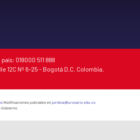
 país: 018000 511 888
alle 12C Nº 6-25 - Bogotá D.C. Colombia.
es
| Notificaciones judiciales en
juridica@urosario.edu.co
e Gobierno.