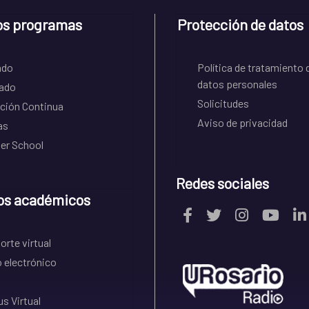
os programas
Protección de datos
ado
Política de tratamiento 
datos personales
ado
Solicitudes
ción Continua
Aviso de privacidad
as
r School
Redes sociales
os académicos
rte virtual
 electrónico
s Virtual