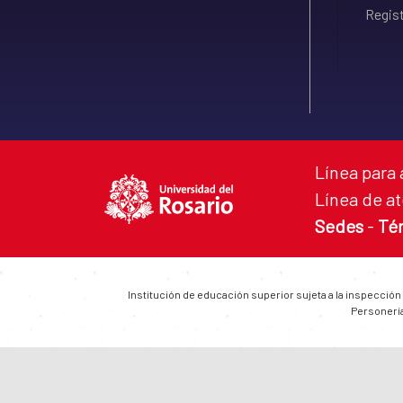
Regist
Línea para 
Línea de at
Sedes
-
Té
Institución de educación superior sujeta a la inspección
Personería