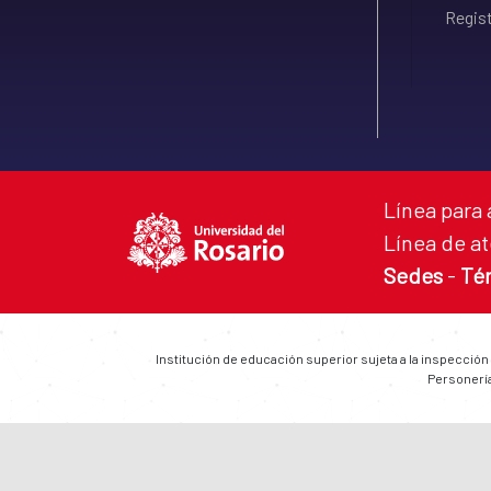
Regist
Línea para 
Línea de at
Sedes
-
Té
Institución de educación superior sujeta a la inspección
Personería