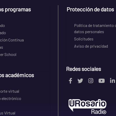
os programas
Protección de datos
ado
Política de tratamiento 
datos personales
ado
Solicitudes
ción Continua
Aviso de privacidad
as
r School
Redes sociales
os académicos
rte virtual
 electrónico
s Virtual