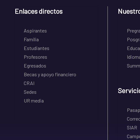
Enlaces directos
Nuestr
Aspirantes
Pregr
Familia
Posgr
Estudiantes
Educa
Profesores
Idiom
Egresados
Summe
Becas y apoyo financiero
CRAI
Servici
Sedes
UR media
Pasapo
Correo
SIAR
Campu