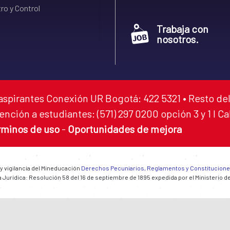
ro y Control
Trabaja con
nosotros.
aspirantes Conexión UR Bogotá: 422 5321 • Resto del
ención a estudiantes: (571) 297 0200 opción 3 y 1 I C
rminos de uso
-
Oportunidades de mejora
 y vigilancia del Mineducación
Derechos Pecuniarios, Reglamentos y Constitucion
 Jurídica: Resolución 58 del 16 de septiembre de 1895 expedida por el Ministerio d