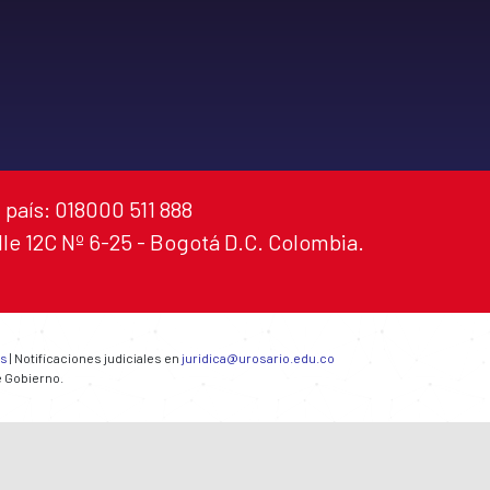
 país: 018000 511 888
alle 12C Nº 6-25 - Bogotá D.C. Colombia.
es
| Notificaciones judiciales en
juridica@urosario.edu.co
e Gobierno.