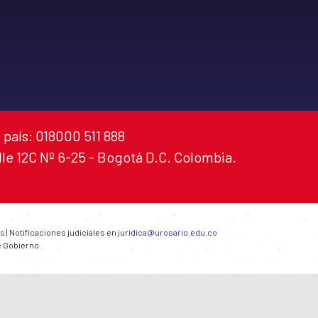
 país: 018000 511 888
alle 12C Nº 6-25 - Bogotá D.C. Colombia.
es
| Notificaciones judiciales en
juridica@urosario.edu.co
e Gobierno.