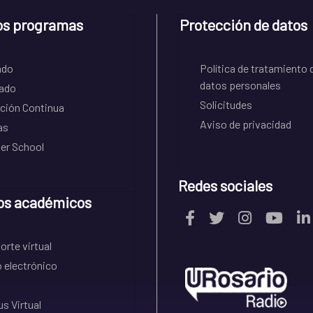
os programas
Protección de datos
ado
Política de tratamiento 
datos personales
ado
Solicitudes
ción Continua
Aviso de privacidad
as
r School
Redes sociales
os académicos
rte virtual
 electrónico
s Virtual