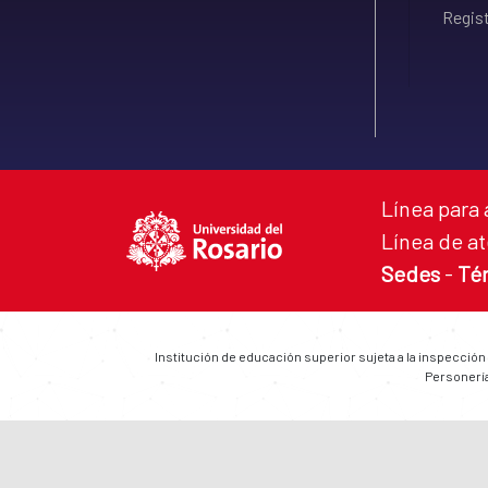
Regist
Línea para 
Línea de at
Sedes
-
Té
Institución de educación superior sujeta a la inspección
Personería