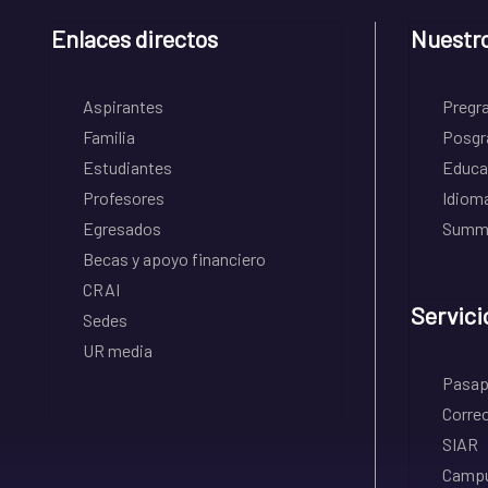
Enlaces directos
Nuestr
Aspirantes
Pregr
Familia
Posgr
Estudiantes
Educa
Profesores
Idiom
Egresados
Summe
Becas y apoyo financiero
CRAI
Servici
Sedes
UR media
Pasapo
Correo
SIAR
Campu