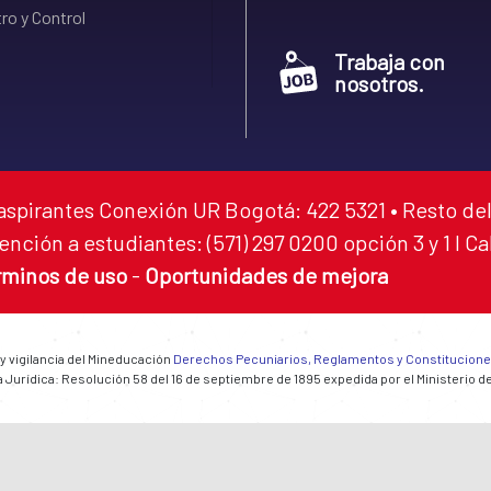
ro y Control
Trabaja con
nosotros.
aspirantes Conexión UR Bogotá: 422 5321 • Resto del
ención a estudiantes: (571) 297 0200 opción 3 y 1 I C
rminos de uso
-
Oportunidades de mejora
 y vigilancia del Mineducación
Derechos Pecuniarios, Reglamentos y Constitucion
 Jurídica: Resolución 58 del 16 de septiembre de 1895 expedida por el Ministerio d