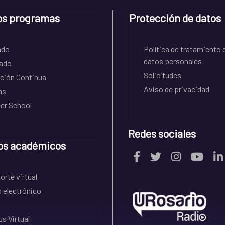
os programas
Protección de datos
ado
Política de tratamiento 
datos personales
ado
Solicitudes
ción Continua
Aviso de privacidad
as
r School
Redes sociales
os académicos
rte virtual
 electrónico
s Virtual