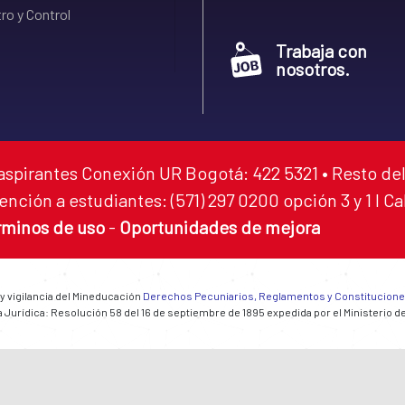
ro y Control
Trabaja con
nosotros.
aspirantes Conexión UR Bogotá: 422 5321 • Resto del
ención a estudiantes: (571) 297 0200 opción 3 y 1 I C
rminos de uso
-
Oportunidades de mejora
 y vigilancia del Mineducación
Derechos Pecuniarios, Reglamentos y Constitucion
 Jurídica: Resolución 58 del 16 de septiembre de 1895 expedida por el Ministerio d