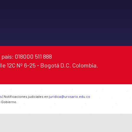
 país: 018000 511 888
alle 12C Nº 6-25 - Bogotá D.C. Colombia.
es
| Notificaciones judiciales en
juridica@urosario.edu.co
e Gobierno.