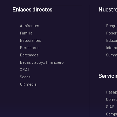
Enlaces directos
Nuestr
Aspirantes
Pregr
Familia
Posgr
Estudiantes
Educa
Profesores
Idiom
Egresados
Summe
Becas y apoyo financiero
CRAI
Servici
Sedes
UR media
Pasapo
Correo
SIAR
Campu