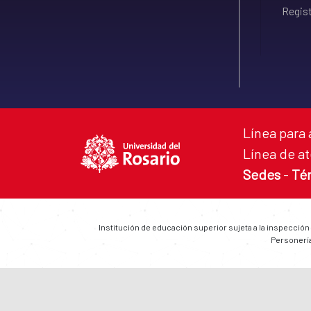
Regist
Línea para 
Línea de at
Sedes
-
Té
Institución de educación superior sujeta a la inspección
Personería