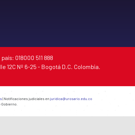
 país: 018000 511 888
alle 12C Nº 6-25 - Bogotá D.C. Colombia.
es
| Notificaciones judiciales en
juridica@urosario.edu.co
e Gobierno.