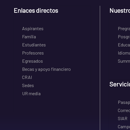
Enlaces directos
Nuestr
Aspirantes
Pregr
Familia
Posgr
Estudiantes
Educa
Profesores
Idiom
Egresados
Summe
Becas y apoyo financiero
CRAI
Servici
Sedes
UR media
Pasapo
Correo
SIAR
Campu