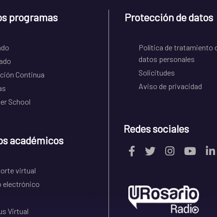
os programas
Protección de datos
ado
Política de tratamiento 
datos personales
ado
Solicitudes
ción Continua
Aviso de privacidad
as
r School
Redes sociales
os académicos
rte virtual
 electrónico
s Virtual