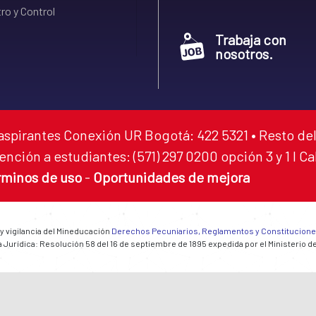
ro y Control
Trabaja con
nosotros.
aspirantes Conexión UR Bogotá: 422 5321 • Resto del
ención a estudiantes: (571) 297 0200 opción 3 y 1 I C
rminos de uso
-
Oportunidades de mejora
 y vigilancia del Mineducación
Derechos Pecuniarios, Reglamentos y Constitucion
 Jurídica: Resolución 58 del 16 de septiembre de 1895 expedida por el Ministerio d