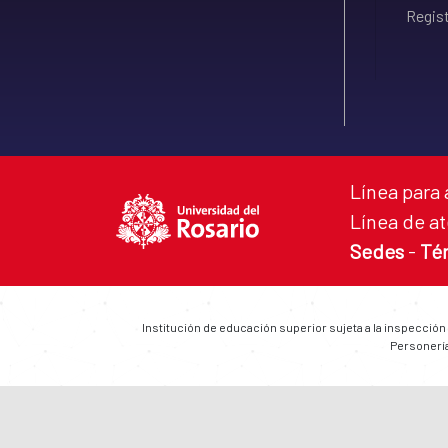
Regist
Línea para 
Línea de at
Sedes
-
Té
Institución de educación superior sujeta a la inspección
Personería