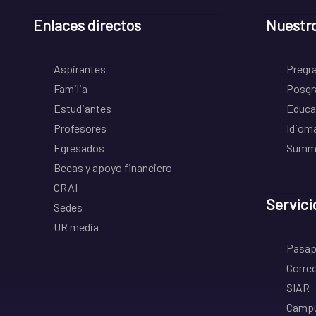
Enlaces directos
Nuestr
Aspirantes
Pregr
Familia
Posgr
Estudiantes
Educa
Profesores
Idiom
Egresados
Summe
Becas y apoyo financiero
CRAI
Servici
Sedes
UR media
Pasapo
Correo
SIAR
Campu