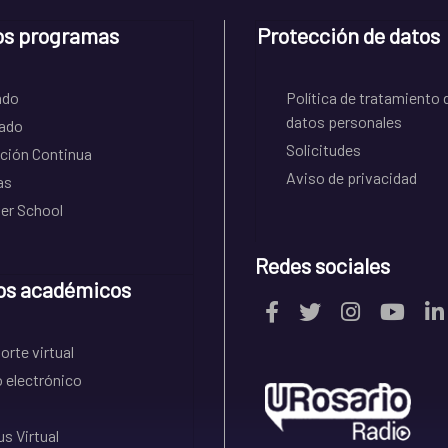
os programas
Protección de datos
ado
Política de tratamiento 
datos personales
ado
Solicitudes
ción Continua
Aviso de privacidad
as
r School
Redes sociales
os académicos
rte virtual
 electrónico
s Virtual