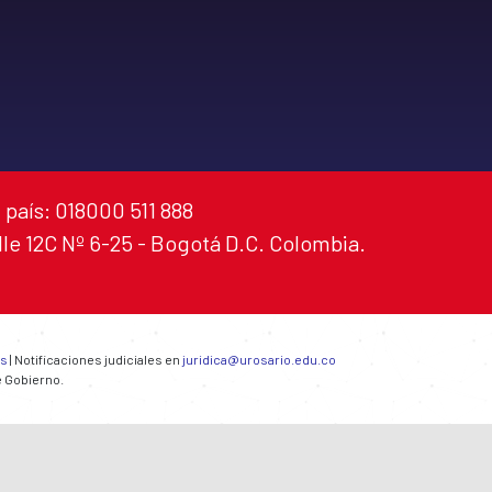
 país: 018000 511 888
alle 12C Nº 6-25 - Bogotá D.C. Colombia.
es
| Notificaciones judiciales en
juridica@urosario.edu.co
e Gobierno.