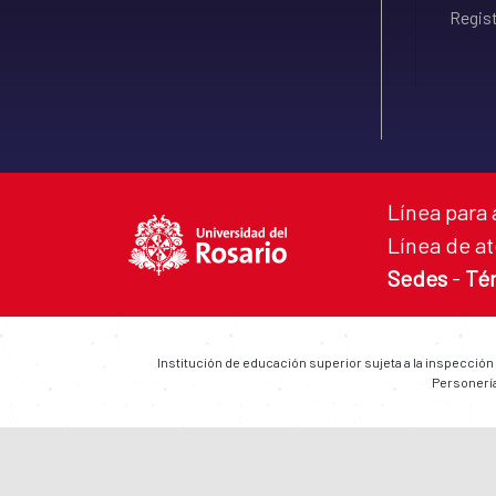
Regist
Línea para 
Línea de at
Sedes
-
Té
Institución de educación superior sujeta a la inspección
Personería