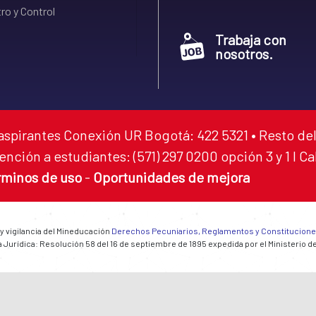
ro y Control
Trabaja con
nosotros.
aspirantes Conexión UR Bogotá: 422 5321 • Resto del
ención a estudiantes: (571) 297 0200 opción 3 y 1 I C
rminos de uso
-
Oportunidades de mejora
 y vigilancia del Mineducación
Derechos Pecuniarios, Reglamentos y Constitucion
 Jurídica: Resolución 58 del 16 de septiembre de 1895 expedida por el Ministerio d