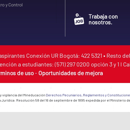
ro y Control
Trabaja con
nosotros.
aspirantes Conexión UR Bogotá: 422 5321 • Resto del
ención a estudiantes: (571) 297 0200 opción 3 y 1 I C
rminos de uso
-
Oportunidades de mejora
 y vigilancia del Mineducación
Derechos Pecuniarios, Reglamentos y Constitucion
 Jurídica: Resolución 58 del 16 de septiembre de 1895 expedida por el Ministerio d