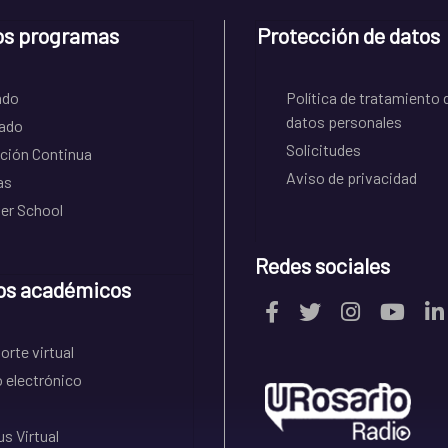
os programas
Protección de datos
ado
Política de tratamiento 
datos personales
ado
Solicitudes
ción Continua
Aviso de privacidad
as
r School
Redes sociales
os académicos
rte virtual
 electrónico
s Virtual