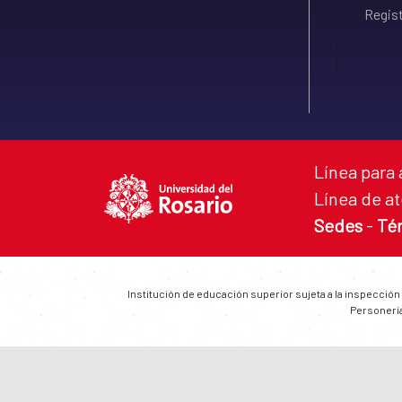
Regist
Línea para 
Línea de at
Sedes
-
Té
Institución de educación superior sujeta a la inspección
Personería