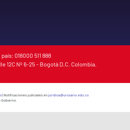
 país: 018000 511 888
alle 12C Nº 6-25 - Bogotá D.C. Colombia.
es
| Notificaciones judiciales en
juridica@urosario.edu.co
e Gobierno.