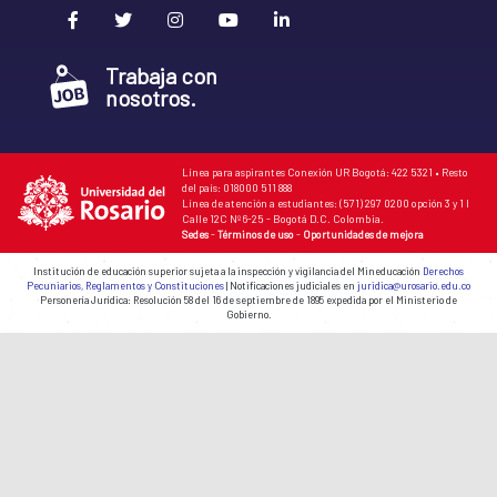
Trabaja con
nosotros.
Línea para aspirantes Conexión UR Bogotá: 422 5321 • Resto
del país: 018000 511 888
Línea de atención a estudiantes: (571) 297 0200 opción 3 y 1 I
Calle 12C Nº 6-25 - Bogotá D.C. Colombia.
Sedes
-
Términos de uso
-
Oportunidades de mejora
Institución de educación superior sujeta a la inspección y vigilancia del Mineducación
Derechos
Pecuniarios, Reglamentos y Constituciones
| Notificaciones judiciales en
juridica@urosario.edu.co
Personería Jurídica: Resolución 58 del 16 de septiembre de 1895 expedida por el Ministerio de
Gobierno.