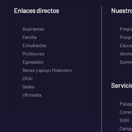
Enlaces directos
Nuestr
Aspirantes
Pregr
Familia
Posgr
Estudiantes
Educa
Profesores
Idiom
Egresados
Summe
Becas y apoyo financiero
CRAI
Servici
Sedes
UR media
Pasapo
Correo
SIAR
Campu