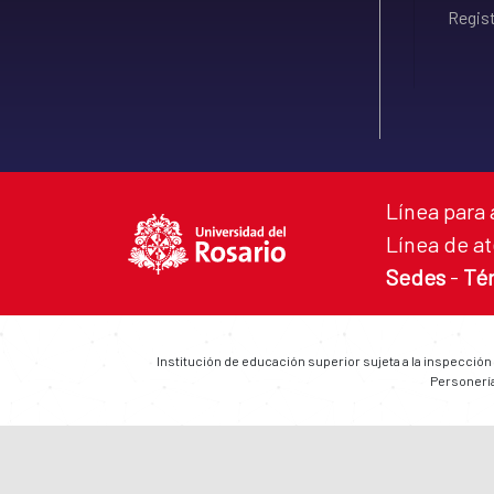
Regist
Línea para 
Línea de at
Sedes
-
Té
Institución de educación superior sujeta a la inspección
Personería