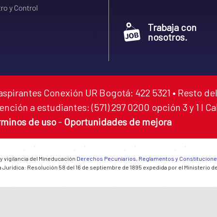
ro y Control
Trabaja con
nosotros.
aspirantes Conexión UR Bogotá: 422 5321 • Resto del
ención a estudiantes: (571) 297 0200 opción 3 y 1 I C
rminos de uso
-
Oportunidades de mejora
 y vigilancia del Mineducación
Derechos Pecuniarios, Reglamentos y Constitucion
 Jurídica: Resolución 58 del 16 de septiembre de 1895 expedida por el Ministerio d