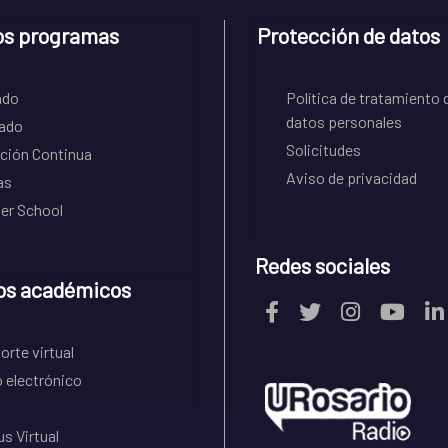
os programas
Protección de datos
ado
Política de tratamiento 
datos personales
ado
Solicitudes
ción Continua
Aviso de privacidad
as
r School
Redes sociales
os académicos
rte virtual
 electrónico
s Virtual