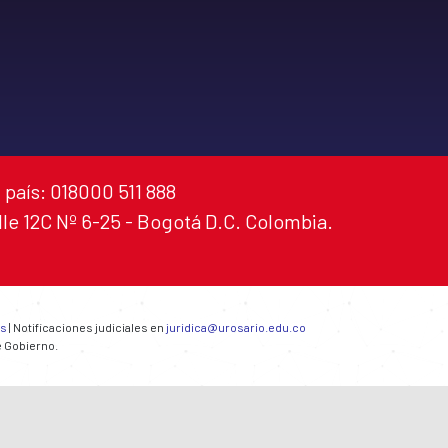
 país: 018000 511 888
alle 12C Nº 6-25 - Bogotá D.C. Colombia.
es
| Notificaciones judiciales en
juridica@urosario.edu.co
e Gobierno.