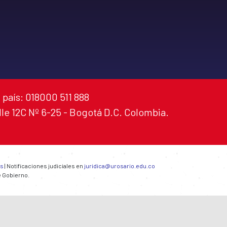
 país: 018000 511 888
alle 12C Nº 6-25 - Bogotá D.C. Colombia.
es
| Notificaciones judiciales en
juridica@urosario.edu.co
e Gobierno.