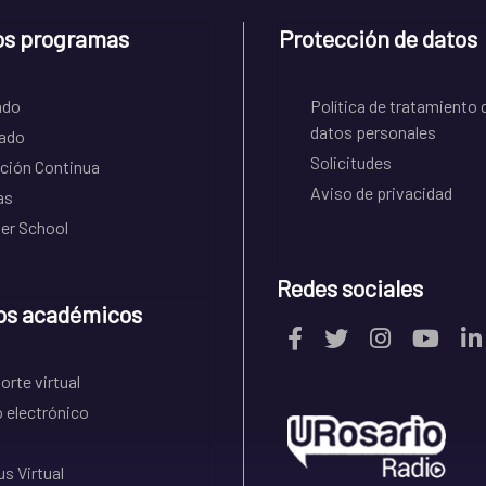
os programas
Protección de datos
ado
Política de tratamiento 
datos personales
ado
Solicitudes
ción Continua
Aviso de privacidad
as
r School
Redes sociales
os académicos
rte virtual
 electrónico
s Virtual