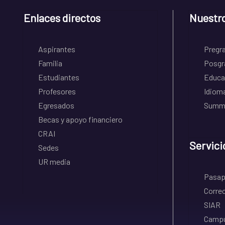
Enlaces directos
Nuestr
Aspirantes
Pregr
Familia
Posgr
Estudiantes
Educa
Profesores
Idiom
Egresados
Summe
Becas y apoyo financiero
CRAI
Servici
Sedes
UR media
Pasapo
Correo
SIAR
Campu