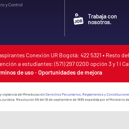
ro y Control
Trabaja con
nosotros.
aspirantes Conexión UR Bogotá: 422 5321 • Resto del
ención a estudiantes: (571) 297 0200 opción 3 y 1 I C
rminos de uso
-
Oportunidades de mejora
 y vigilancia del Mineducación
Derechos Pecuniarios, Reglamentos y Constitucion
 Jurídica: Resolución 58 del 16 de septiembre de 1895 expedida por el Ministerio d