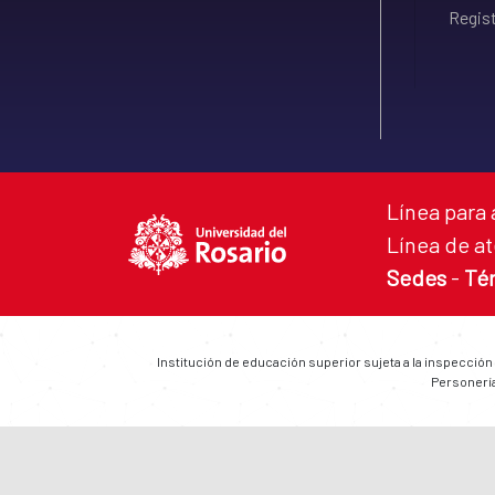
Regist
Línea para 
Línea de at
Sedes
-
Té
Institución de educación superior sujeta a la inspección
Personería