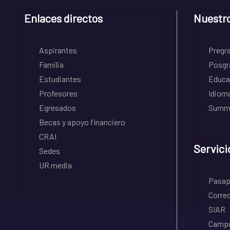
Enlaces directos
Nuestr
Aspirantes
Pregr
Familia
Posgr
Estudiantes
Educa
Profesores
Idiom
Egresados
Summe
Becas y apoyo financiero
CRAI
Servici
Sedes
UR media
Pasapo
Correo
SIAR
Campu