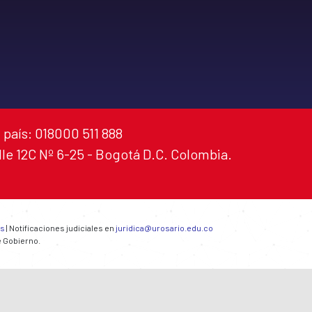
 país: 018000 511 888
alle 12C Nº 6-25 - Bogotá D.C. Colombia.
es
| Notificaciones judiciales en
juridica@urosario.edu.co
e Gobierno.