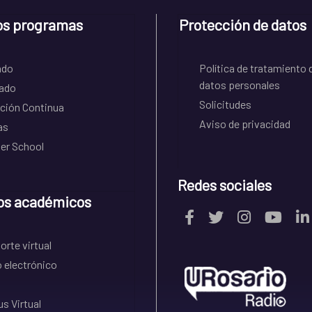
os programas
Protección de datos
ado
Política de tratamiento 
datos personales
ado
Solicitudes
ción Continua
Aviso de privacidad
as
r School
Redes sociales
os académicos
rte virtual
 electrónico
s Virtual