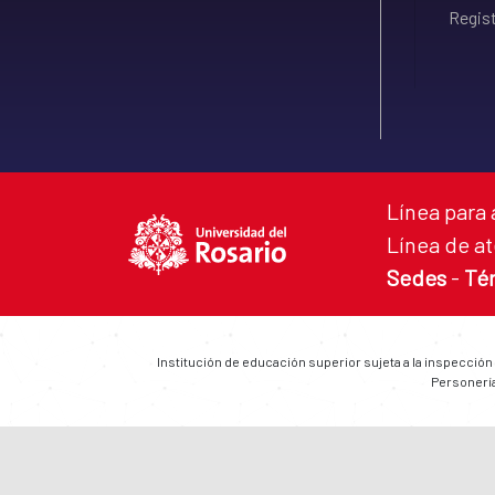
Regist
Línea para 
Línea de at
Sedes
-
Té
Institución de educación superior sujeta a la inspección
Personería