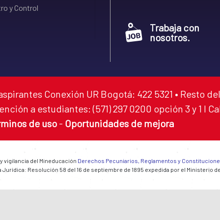
ro y Control
Trabaja con
nosotros.
aspirantes Conexión UR Bogotá: 422 5321 • Resto del
ención a estudiantes: (571) 297 0200 opción 3 y 1 I C
rminos de uso
-
Oportunidades de mejora
 y vigilancia del Mineducación
Derechos Pecuniarios, Reglamentos y Constitucion
 Jurídica: Resolución 58 del 16 de septiembre de 1895 expedida por el Ministerio d