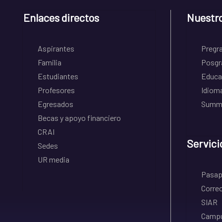
Enlaces directos
Nuestr
Aspirantes
Pregr
Familia
Posgr
Estudiantes
Educa
Profesores
Idiom
Egresados
Summe
Becas y apoyo financiero
CRAI
Servici
Sedes
UR media
Pasapo
Correo
SIAR
Campu