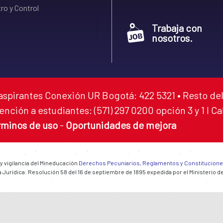
ro y Control
Trabaja con
nosotros.
aspirantes Conexión UR Bogotá: 422 5321 • Resto del
ención a estudiantes: (571) 297 0200 opción 3 y 1 I C
rminos de uso
-
Oportunidades de mejora
 y vigilancia del Mineducación
Derechos Pecuniarios, Reglamentos y Constitucion
 Jurídica: Resolución 58 del 16 de septiembre de 1895 expedida por el Ministerio d