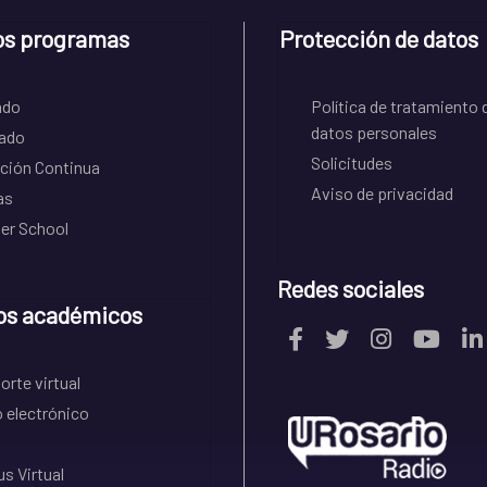
os programas
Protección de datos
ado
Política de tratamiento 
datos personales
ado
Solicitudes
ción Continua
Aviso de privacidad
as
r School
Redes sociales
os académicos
rte virtual
 electrónico
s Virtual