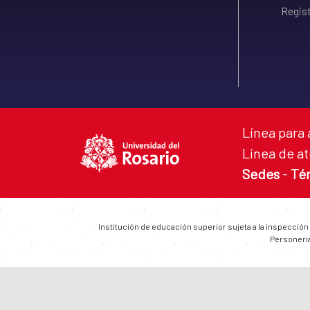
Regist
Línea para 
Línea de at
Sedes
-
Té
Institución de educación superior sujeta a la inspección
Personería