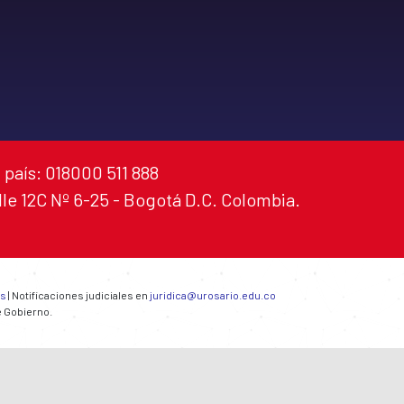
 país: 018000 511 888
alle 12C Nº 6-25 - Bogotá D.C. Colombia.
es
| Notificaciones judiciales en
juridica@urosario.edu.co
e Gobierno.