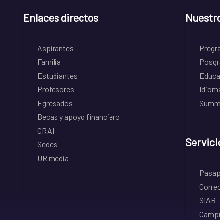
Enlaces directos
Nuestr
Aspirantes
Pregr
Familia
Posgr
Estudiantes
Educa
Profesores
Idiom
Egresados
Summe
Becas y apoyo financiero
CRAI
Servici
Sedes
UR media
Pasapo
Correo
SIAR
Campu