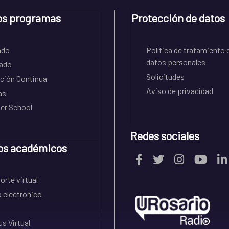
os programas
Protección de datos
ado
Política de tratamiento 
datos personales
ado
Solicitudes
ción Continua
Aviso de privacidad
as
r School
Redes sociales
os académicos
rte virtual
 electrónico
s Virtual