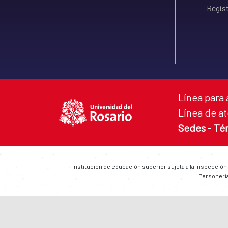
Regist
Línea para 
Línea de at
Sedes
-
Té
Institución de educación superior sujeta a la inspección
Personería