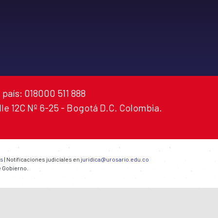
 país: 018000 511 888
alle 12C Nº 6-25 - Bogotá D.C. Colombia.
es
| Notificaciones judiciales en
juridica@urosario.edu.co
e Gobierno.