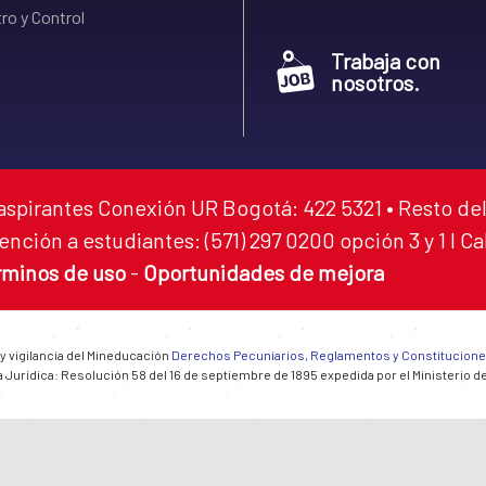
ro y Control
Trabaja con
nosotros.
aspirantes Conexión UR Bogotá: 422 5321 • Resto del
ención a estudiantes: (571) 297 0200 opción 3 y 1 I C
rminos de uso
-
Oportunidades de mejora
 y vigilancia del Mineducación
Derechos Pecuniarios, Reglamentos y Constitucion
 Jurídica: Resolución 58 del 16 de septiembre de 1895 expedida por el Ministerio d