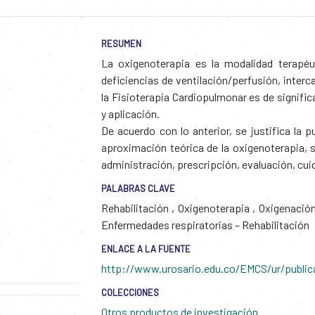
RESUMEN
La oxigenoterapia es la modalidad terapé
deficiencias de ventilación/perfusión, interc
la Fisioterapia Cardiopulmonar es de signifi
y aplicación.
De acuerdo con lo anterior, se justifica la
aproximación teórica de la oxigenoterapia, s
administración, prescripción, evaluación, cu
PALABRAS CLAVE
Rehabilitación
,
Oxigenoterapia
,
Oxigenació
Enfermedades respiratorias – Rehabilitación
ENLACE A LA FUENTE
http://www.urosario.edu.co/EMCS/ur/publi
COLECCIONES
Otros productos de investigación