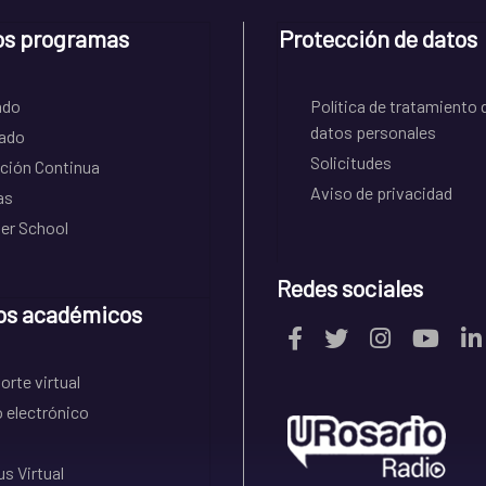
os programas
Protección de datos
ado
Política de tratamiento 
datos personales
ado
Solicitudes
ción Continua
Aviso de privacidad
as
r School
Redes sociales
os académicos
rte virtual
 electrónico
s Virtual