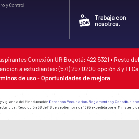
ro y Control
Trabaja con
nosotros.
aspirantes Conexión UR Bogotá: 422 5321 • Resto del
ención a estudiantes: (571) 297 0200 opción 3 y 1 I C
rminos de uso
-
Oportunidades de mejora
 y vigilancia del Mineducación
Derechos Pecuniarios, Reglamentos y Constitucion
 Jurídica: Resolución 58 del 16 de septiembre de 1895 expedida por el Ministerio d