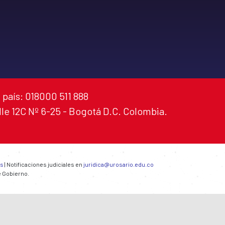
 país: 018000 511 888
alle 12C Nº 6-25 - Bogotá D.C. Colombia.
es
| Notificaciones judiciales en
juridica@urosario.edu.co
e Gobierno.