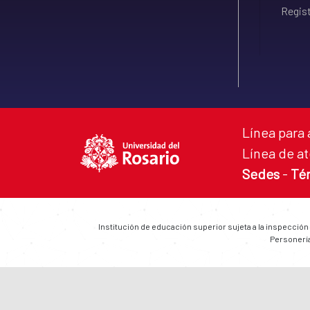
Regist
Línea para 
Línea de at
Sedes
-
Té
Institución de educación superior sujeta a la inspección
Personería