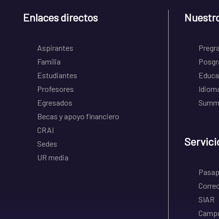
Enlaces directos
Nuestr
Aspirantes
Pregr
Familia
Posgr
Estudiantes
Educa
Profesores
Idiom
Egresados
Summe
Becas y apoyo financiero
CRAI
Servici
Sedes
UR media
Pasapo
Correo
SIAR
Campu