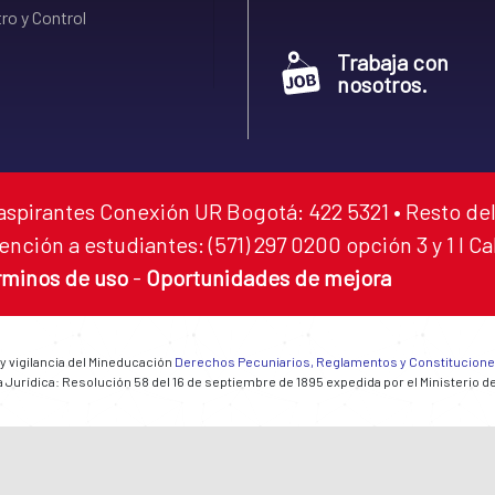
ro y Control
Trabaja con
nosotros.
aspirantes Conexión UR Bogotá: 422 5321 • Resto del
ención a estudiantes: (571) 297 0200 opción 3 y 1 I C
rminos de uso
-
Oportunidades de mejora
 y vigilancia del Mineducación
Derechos Pecuniarios, Reglamentos y Constitucion
 Jurídica: Resolución 58 del 16 de septiembre de 1895 expedida por el Ministerio d