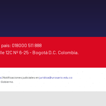
 país: 018000 511 888
alle 12C Nº 6-25 - Bogotá D.C. Colombia.
es
| Notificaciones judiciales en
juridica@urosario.edu.co
e Gobierno.