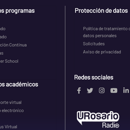
os programas
Protección de datos
ado
Política de tratamiento 
datos personales
ado
Solicitudes
ción Continua
Aviso de privacidad
as
r School
Redes sociales
os académicos
rte virtual
 electrónico
s Virtual