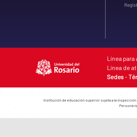
Regist
Línea para 
Línea de at
Sedes
-
Té
Institución de educación superior sujeta a la inspección
Personería