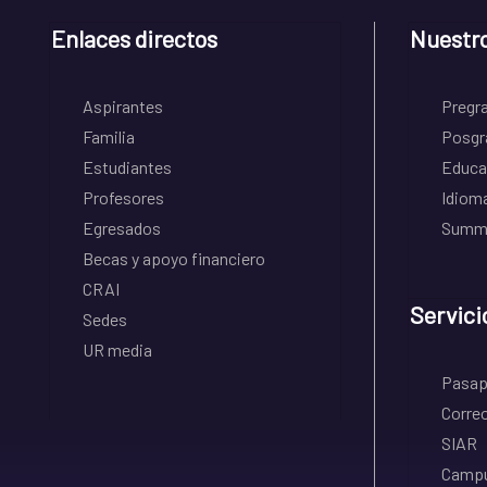
Enlaces directos
Nuestr
Aspirantes
Pregr
Familia
Posgr
Estudiantes
Educa
Profesores
Idiom
Egresados
Summe
Becas y apoyo financiero
CRAI
Servici
Sedes
UR media
Pasapo
Correo
SIAR
Campu