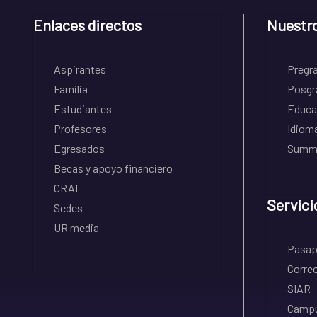
Enlaces directos
Nuestr
Aspirantes
Pregr
Familia
Posgr
Estudiantes
Educa
Profesores
Idiom
Egresados
Summe
Becas y apoyo financiero
CRAI
Servici
Sedes
UR media
Pasapo
Correo
SIAR
Campu