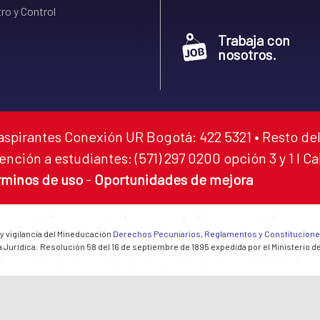
ro y Control
Trabaja con
nosotros.
aspirantes Conexión UR Bogotá: 422 5321 • Resto del
ención a estudiantes: (571) 297 0200 opción 3 y 1 I C
rminos de uso
-
Oportunidades de mejora
 y vigilancia del Mineducación
Derechos Pecuniarios, Reglamentos y Constitucion
 Jurídica: Resolución 58 del 16 de septiembre de 1895 expedida por el Ministerio d