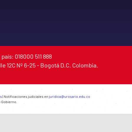
 país: 018000 511 888
alle 12C Nº 6-25 - Bogotá D.C. Colombia.
es
| Notificaciones judiciales en
juridica@urosario.edu.co
e Gobierno.