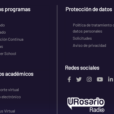
os programas
Protección de datos
ado
Política de tratamiento 
datos personales
ado
Solicitudes
ción Continua
Aviso de privacidad
as
r School
Redes sociales
os académicos
rte virtual
 electrónico
s Virtual