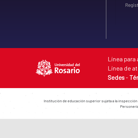
Regist
Línea para 
Línea de at
Sedes
-
Té
Institución de educación superior sujeta a la inspección
Personería