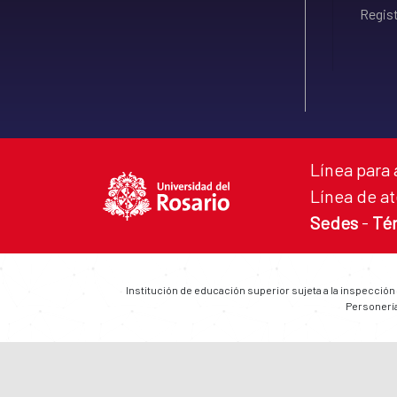
Regist
Línea para 
Línea de at
Sedes
-
Té
Institución de educación superior sujeta a la inspección
Personería