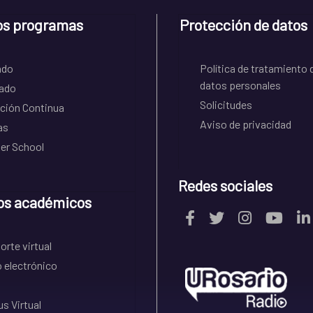
os programas
Protección de datos
ado
Política de tratamiento 
datos personales
ado
Solicitudes
ción Continua
Aviso de privacidad
as
r School
Redes sociales
os académicos
rte virtual
 electrónico
s Virtual