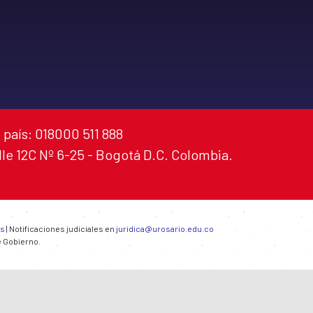
 país: 018000 511 888
alle 12C Nº 6-25 - Bogotá D.C. Colombia.
es
| Notificaciones judiciales en
juridica@urosario.edu.co
e Gobierno.