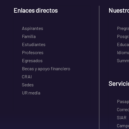
Enlaces directos
Nuestr
Aspirantes
Pregr
Familia
Posgr
Estudiantes
Educa
Profesores
Idiom
Egresados
Summe
Becas y apoyo financiero
CRAI
Servici
Sedes
UR media
Pasapo
Correo
SIAR
Campu