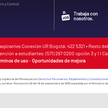
ro y Control
Trabaja con
nosotros.
aspirantes Conexión UR Bogotá: 422 5321 • Resto del
ención a estudiantes: (571) 297 0200 opción 3 y 1 I C
rminos de uso
-
Oportunidades de mejora
 y vigilancia del Mineducación
Derechos Pecuniarios, Reglamentos y Constitucion
 Jurídica: Resolución 58 del 16 de septiembre de 1895 expedida por el Ministerio d