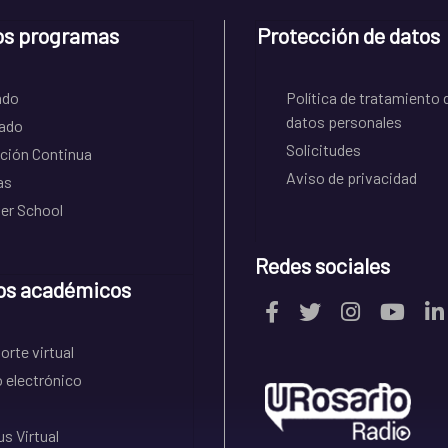
os programas
Protección de datos
ado
Política de tratamiento 
datos personales
ado
Solicitudes
ción Continua
Aviso de privacidad
as
r School
Redes sociales
os académicos
rte virtual
 electrónico
s Virtual