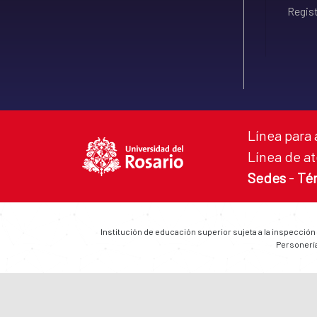
Regist
Línea para 
Línea de at
Sedes
-
Té
Institución de educación superior sujeta a la inspección
Personería