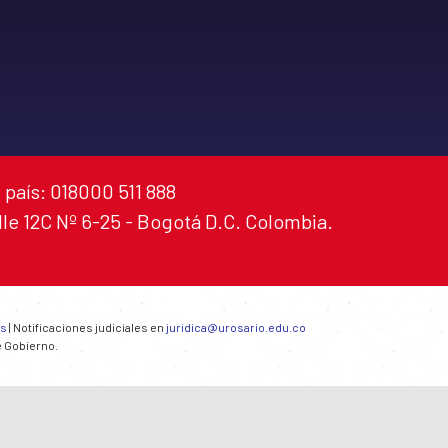
 país: 018000 511 888
alle 12C Nº 6-25 - Bogotá D.C. Colombia.
es
| Notificaciones judiciales en
juridica@urosario.edu.co
e Gobierno.