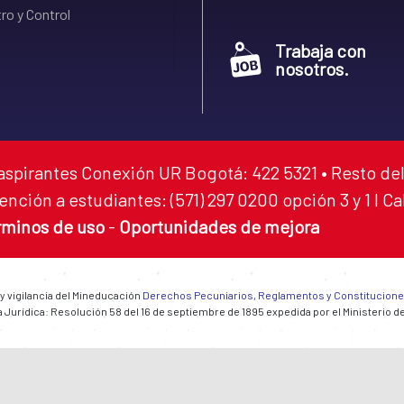
ro y Control
Trabaja con
nosotros.
aspirantes Conexión UR Bogotá: 422 5321 • Resto del
ención a estudiantes: (571) 297 0200 opción 3 y 1 I C
rminos de uso
-
Oportunidades de mejora
 y vigilancia del Mineducación
Derechos Pecuniarios, Reglamentos y Constitucion
 Jurídica: Resolución 58 del 16 de septiembre de 1895 expedida por el Ministerio d