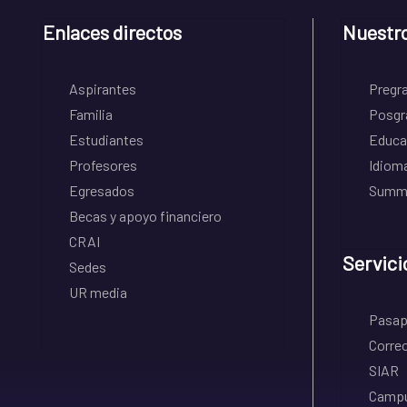
Enlaces directos
Nuestr
Aspirantes
Pregr
Familia
Posgr
Estudiantes
Educa
Profesores
Idiom
Egresados
Summe
Becas y apoyo financiero
CRAI
Servici
Sedes
UR media
Pasapo
Correo
SIAR
Campu