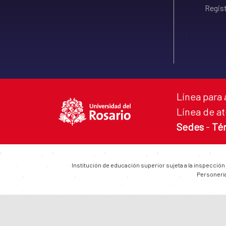
Regist
Línea para 
Línea de at
Sedes
-
Té
Institución de educación superior sujeta a la inspección
Personería