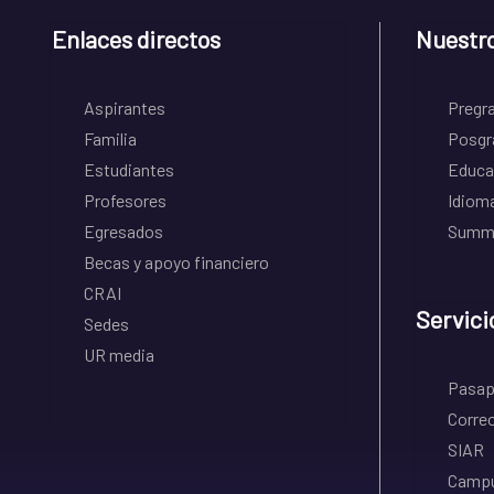
Enlaces directos
Nuestr
Aspirantes
Pregr
Familia
Posgr
Estudiantes
Educa
Profesores
Idiom
Egresados
Summe
Becas y apoyo financiero
CRAI
Servici
Sedes
UR media
Pasapo
Correo
SIAR
Campu