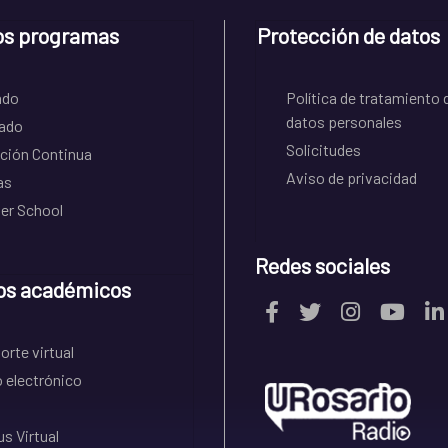
os programas
Protección de datos
ado
Política de tratamiento 
datos personales
ado
Solicitudes
ción Continua
Aviso de privacidad
as
r School
Redes sociales
os académicos
rte virtual
 electrónico
s Virtual