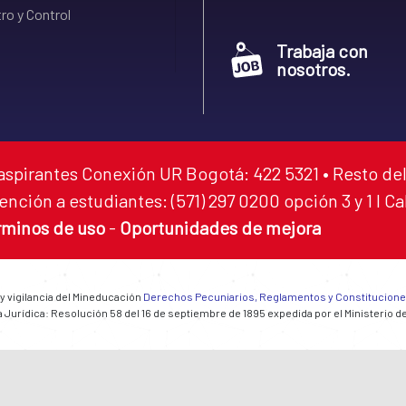
ro y Control
Trabaja con
nosotros.
aspirantes Conexión UR Bogotá: 422 5321 • Resto del
ención a estudiantes: (571) 297 0200 opción 3 y 1 I C
rminos de uso
-
Oportunidades de mejora
 y vigilancia del Mineducación
Derechos Pecuniarios, Reglamentos y Constitucion
 Jurídica: Resolución 58 del 16 de septiembre de 1895 expedida por el Ministerio d