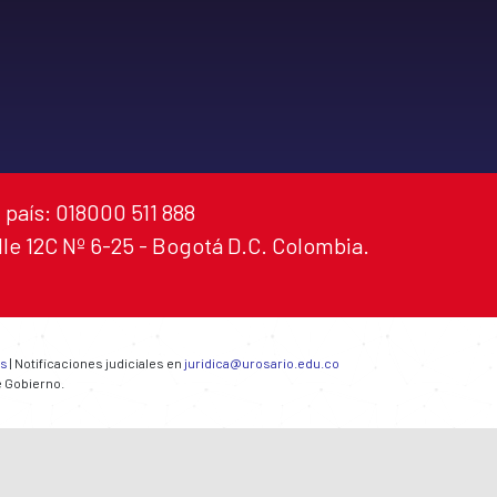
 país: 018000 511 888
alle 12C Nº 6-25 - Bogotá D.C. Colombia.
es
| Notificaciones judiciales en
juridica@urosario.edu.co
e Gobierno.