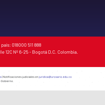
 país: 018000 511 888
alle 12C Nº 6-25 - Bogotá D.C. Colombia.
es
| Notificaciones judiciales en
juridica@urosario.edu.co
e Gobierno.