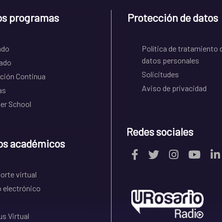
os programas
Protección de datos
ado
Política de tratamiento 
datos personales
ado
Solicitudes
ción Continua
Aviso de privacidad
as
r School
Redes sociales
os académicos
rte virtual
 electrónico
s Virtual