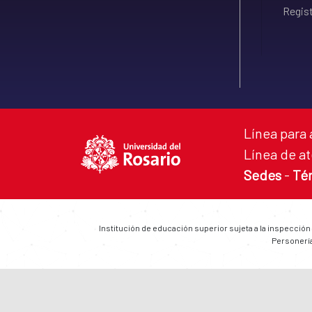
Regist
Línea para 
Línea de at
Sedes
-
Té
Institución de educación superior sujeta a la inspección
Personería