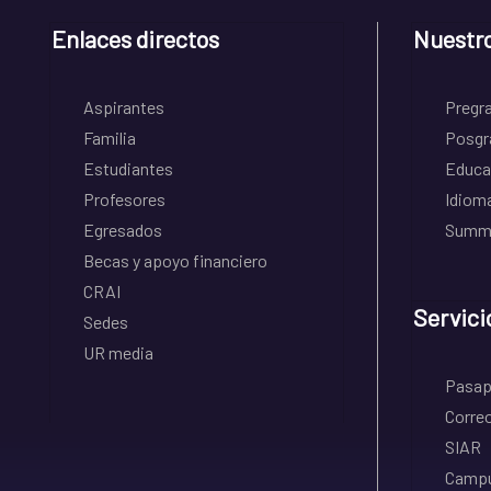
Enlaces directos
Nuestr
Aspirantes
Pregr
Familia
Posgr
Estudiantes
Educa
Profesores
Idiom
Egresados
Summe
Becas y apoyo financiero
CRAI
Servici
Sedes
UR media
Pasapo
Correo
SIAR
Campu