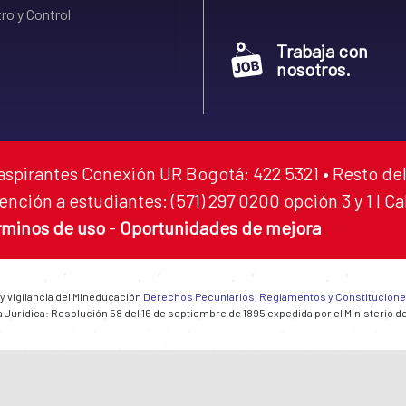
ro y Control
Trabaja con
nosotros.
aspirantes Conexión UR Bogotá: 422 5321 • Resto del
ención a estudiantes: (571) 297 0200 opción 3 y 1 I C
rminos de uso
-
Oportunidades de mejora
 y vigilancia del Mineducación
Derechos Pecuniarios, Reglamentos y Constitucion
 Jurídica: Resolución 58 del 16 de septiembre de 1895 expedida por el Ministerio d