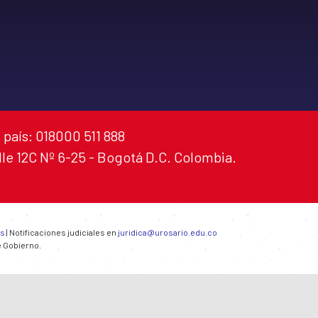
 país: 018000 511 888
alle 12C Nº 6-25 - Bogotá D.C. Colombia.
es
| Notificaciones judiciales en
juridica@urosario.edu.co
e Gobierno.