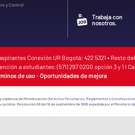
ro y Control
Trabaja con
nosotros.
aspirantes Conexión UR Bogotá: 422 5321 • Resto del
ención a estudiantes: (571) 297 0200 opción 3 y 1 I C
rminos de uso
-
Oportunidades de mejora
 y vigilancia del Mineducación
Derechos Pecuniarios, Reglamentos y Constitucion
 Jurídica: Resolución 58 del 16 de septiembre de 1895 expedida por el Ministerio d