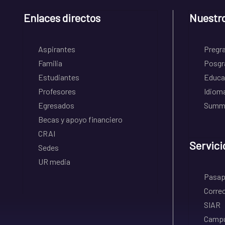
Enlaces directos
Nuestr
Aspirantes
Pregr
Familia
Posgr
Estudiantes
Educa
Profesores
Idiom
Egresados
Summe
Becas y apoyo financiero
CRAI
Servici
Sedes
UR media
Pasapo
Correo
SIAR
Campu