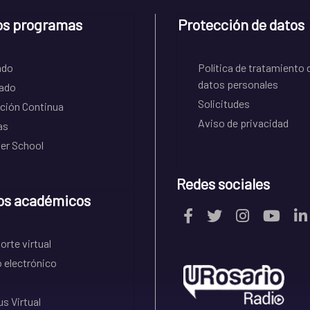
os programas
Protección de datos
ado
Política de tratamiento 
datos personales
ado
Solicitudes
ción Continua
Aviso de privacidad
as
r School
Redes sociales
os académicos
rte virtual
 electrónico
s Virtual