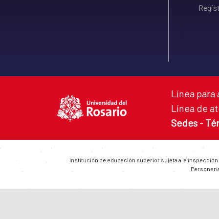
Regist
Línea para 
Línea de at
Sedes
-
Té
Institución de educación superior sujeta a la inspección
Personería