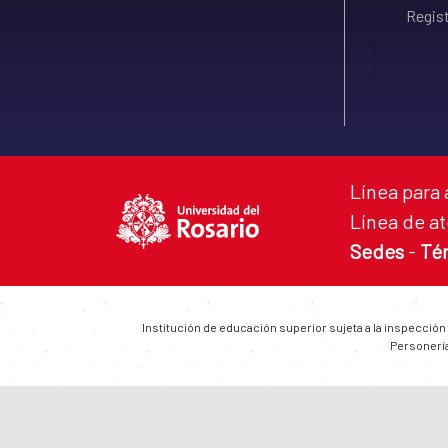
Regist
Línea para 
Línea de at
Sedes
-
Té
Institución de educación superior sujeta a la inspección
Personería