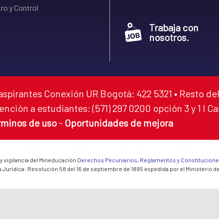
ro y Control
Trabaja con
nosotros.
aspirantes Conexión UR Bogotá: 422 5321 • Resto del
ención a estudiantes: (571) 297 0200 opción 3 y 1 I C
rminos de uso
-
Oportunidades de mejora
 y vigilancia del Mineducación
Derechos Pecuniarios, Reglamentos y Constitucion
 Jurídica: Resolución 58 del 16 de septiembre de 1895 expedida por el Ministerio d