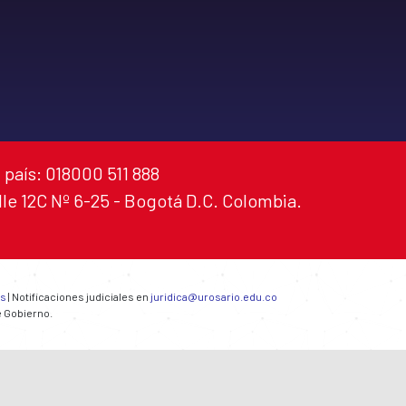
 país: 018000 511 888
alle 12C Nº 6-25 - Bogotá D.C. Colombia.
es
| Notificaciones judiciales en
juridica@urosario.edu.co
e Gobierno.