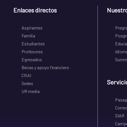
Enlaces directos
Nuestr
Aspirantes
Pregr
Familia
Posgr
Estudiantes
Educa
Profesores
Idiom
Egresados
Summe
Becas y apoyo financiero
CRAI
Servici
Sedes
UR media
Pasapo
Correo
SIAR
Campu