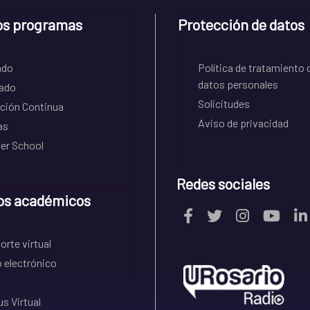
os programas
Protección de datos
ado
Política de tratamiento 
datos personales
ado
Solicitudes
ción Continua
Aviso de privacidad
as
r School
Redes sociales
os académicos
rte virtual
 electrónico
s Virtual