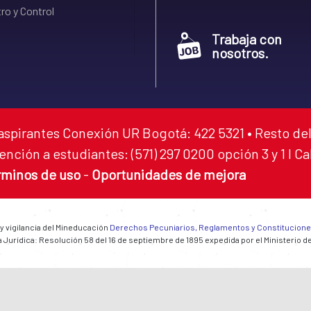
ro y Control
Trabaja con
nosotros.
aspirantes Conexión UR Bogotá: 422 5321 • Resto del
ención a estudiantes: (571) 297 0200 opción 3 y 1 I C
rminos de uso
-
Oportunidades de mejora
 y vigilancia del Mineducación
Derechos Pecuniarios, Reglamentos y Constitucion
 Jurídica: Resolución 58 del 16 de septiembre de 1895 expedida por el Ministerio d