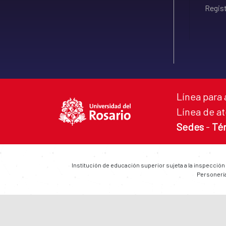
Regist
Línea para 
Línea de at
Sedes
-
Té
Institución de educación superior sujeta a la inspección
Personería