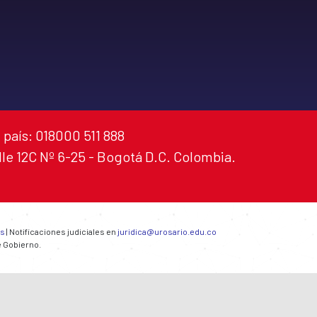
 país: 018000 511 888
alle 12C Nº 6-25 - Bogotá D.C. Colombia.
es
| Notificaciones judiciales en
juridica@urosario.edu.co
e Gobierno.