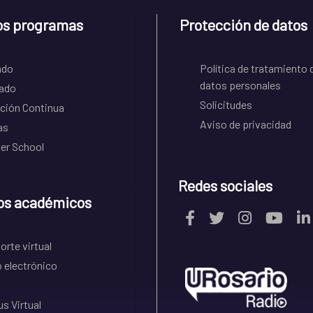
os programas
Protección de datos
ado
Política de tratamiento 
datos personales
ado
Solicitudes
ción Continua
Aviso de privacidad
as
r School
Redes sociales
os académicos
rte virtual
 electrónico
s Virtual