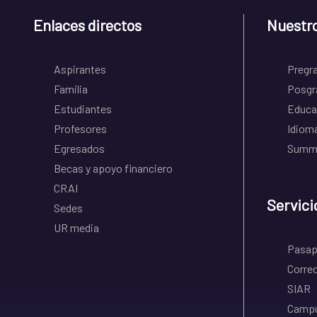
Enlaces directos
Nuestr
Aspirantes
Pregr
Familia
Posgr
Estudiantes
Educa
Profesores
Idiom
Egresados
Summe
Becas y apoyo financiero
CRAI
Servici
Sedes
UR media
Pasapo
Correo
SIAR
Campu