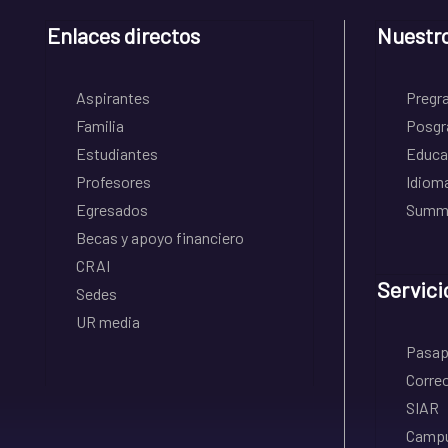
Enlaces directos
Nuestr
Aspirantes
Pregr
Familia
Posgr
Estudiantes
Educa
Profesores
Idiom
Egresados
Summe
Becas y apoyo financiero
CRAI
Servici
Sedes
UR media
Pasapo
Correo
SIAR
Campu