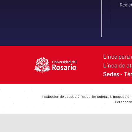
Regist
Línea para 
Línea de at
Sedes
-
Té
Institución de educación superior sujeta a la inspección
Personería