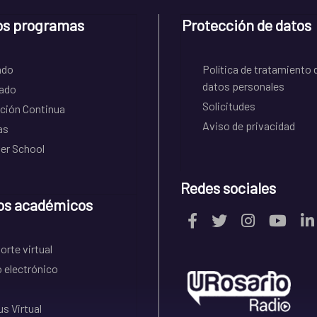
os programas
Protección de datos
ado
Política de tratamiento 
datos personales
ado
Solicitudes
ción Continua
Aviso de privacidad
as
r School
Redes sociales
os académicos
rte virtual
 electrónico
s Virtual