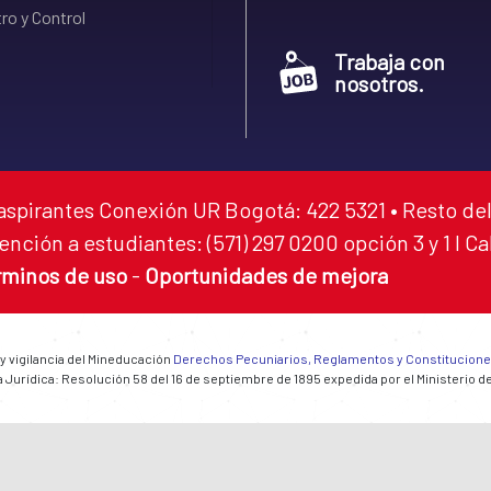
ro y Control
Trabaja con
nosotros.
aspirantes Conexión UR Bogotá: 422 5321 • Resto del
ención a estudiantes: (571) 297 0200 opción 3 y 1 I C
rminos de uso
-
Oportunidades de mejora
 y vigilancia del Mineducación
Derechos Pecuniarios, Reglamentos y Constitucion
 Jurídica: Resolución 58 del 16 de septiembre de 1895 expedida por el Ministerio d