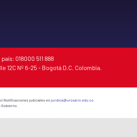
 país: 018000 511 888
alle 12C Nº 6-25 - Bogotá D.C. Colombia.
es
| Notificaciones judiciales en
juridica@urosario.edu.co
e Gobierno.