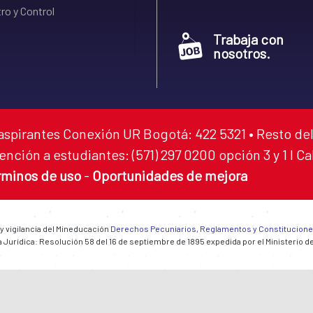
ro y Control
Trabaja con
nosotros.
aspirantes Conexión UR Bogotá: 422 5321 • Resto del
ención a estudiantes: (571) 297 0200 opción 3 y 1 I C
rminos de uso
-
Oportunidades de mejora
 y vigilancia del Mineducación
Derechos Pecuniarios, Reglamentos y Constitucion
 Jurídica: Resolución 58 del 16 de septiembre de 1895 expedida por el Ministerio d