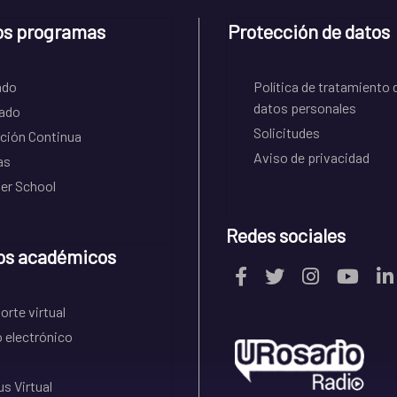
os programas
Protección de datos
ado
Política de tratamiento 
datos personales
ado
Solicitudes
ción Continua
Aviso de privacidad
as
r School
Redes sociales
os académicos
rte virtual
 electrónico
s Virtual