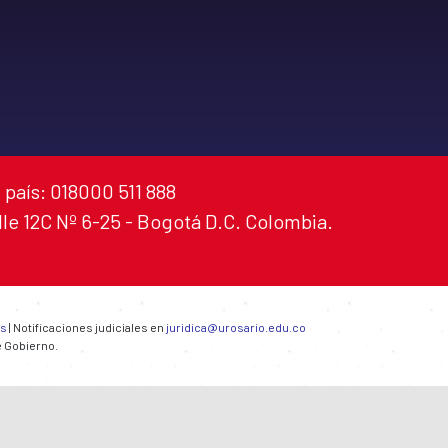
 país: 018000 511 888
alle 12C Nº 6-25 - Bogotá D.C. Colombia.
es
| Notificaciones judiciales en
juridica@urosario.edu.co
e Gobierno.