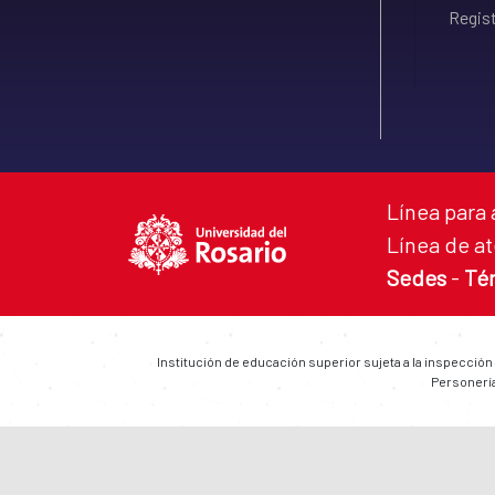
Regist
Línea para 
Línea de at
Sedes
-
Té
Institución de educación superior sujeta a la inspección
Personería