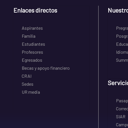
Enlaces directos
Nuestr
Aspirantes
Pregr
Familia
Posgr
Estudiantes
Educa
Profesores
Idiom
Egresados
Summe
Becas y apoyo financiero
CRAI
Servici
Sedes
UR media
Pasapo
Correo
SIAR
Campu