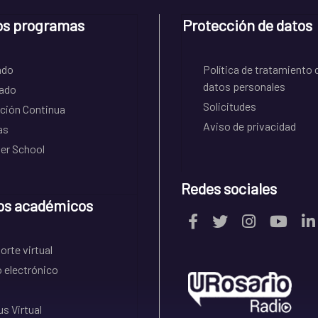
os programas
Protección de datos
ado
Política de tratamiento 
datos personales
ado
Solicitudes
ción Continua
Aviso de privacidad
as
r School
Redes sociales
os académicos
rte virtual
 electrónico
s Virtual