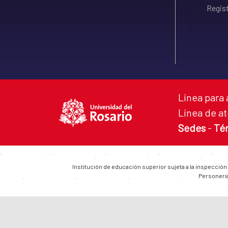
Regist
Línea para 
Línea de at
Sedes
-
Té
Institución de educación superior sujeta a la inspección
Personería