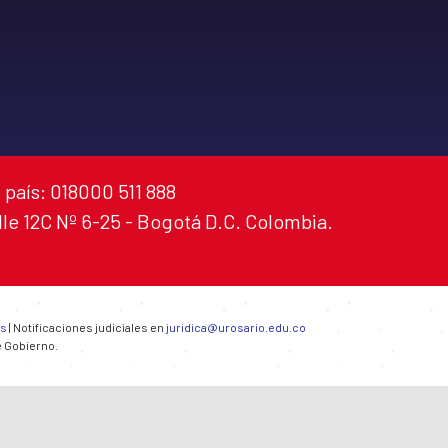
 país: 018000 511 888
alle 12C Nº 6-25 - Bogotá D.C. Colombia.
es
| Notificaciones judiciales en
juridica@urosario.edu.co
e Gobierno.