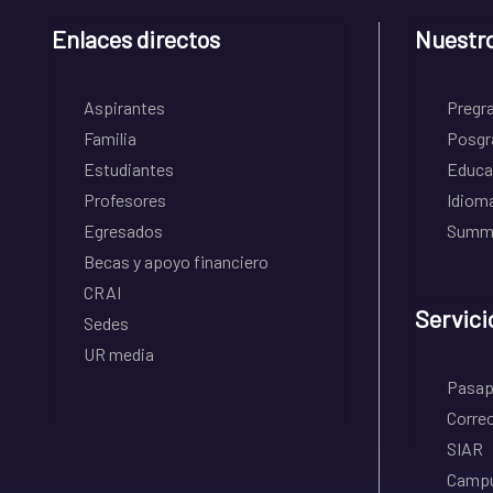
Enlaces directos
Nuestr
Aspirantes
Pregr
Familia
Posgr
Estudiantes
Educa
Profesores
Idiom
Egresados
Summe
Becas y apoyo financiero
CRAI
Servici
Sedes
UR media
Pasapo
Correo
SIAR
Campu