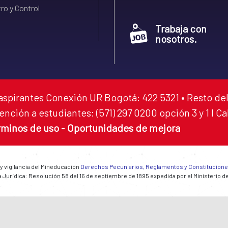
ro y Control
Trabaja con
nosotros.
aspirantes Conexión UR Bogotá: 422 5321 • Resto del
ención a estudiantes: (571) 297 0200 opción 3 y 1 I C
rminos de uso
-
Oportunidades de mejora
 y vigilancia del Mineducación
Derechos Pecuniarios, Reglamentos y Constitucion
 Jurídica: Resolución 58 del 16 de septiembre de 1895 expedida por el Ministerio d