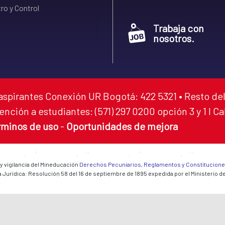
ro y Control
Trabaja con
nosotros.
aspirantes Conexión UR Bogotá: 422 5321 • Resto del
ención a estudiantes: (571) 297 0200 opción 3 y 1 I C
rminos de uso
-
Oportunidades de mejora
 y vigilancia del Mineducación
Derechos Pecuniarios, Reglamentos y Constitucion
 Jurídica: Resolución 58 del 16 de septiembre de 1895 expedida por el Ministerio d