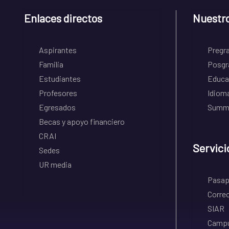
Enlaces directos
Nuestr
Aspirantes
Pregr
Familia
Posgr
Estudiantes
Educa
Profesores
Idiom
Egresados
Summe
Becas y apoyo financiero
CRAI
Servici
Sedes
UR media
Pasapo
Correo
SIAR
Campu