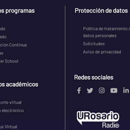
os programas
Protección de datos
ado
Política de tratamiento 
datos personales
ado
Solicitudes
ción Continua
Aviso de privacidad
as
r School
Redes sociales
os académicos
rte virtual
 electrónico
s Virtual