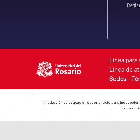
Regist
Línea para 
Línea de at
Sedes
-
Té
Institución de educación superior sujeta a la inspección
Personería