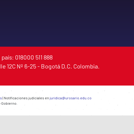
 país: 018000 511 888
alle 12C Nº 6-25 - Bogotá D.C. Colombia.
es
| Notificaciones judiciales en
juridica@urosario.edu.co
e Gobierno.