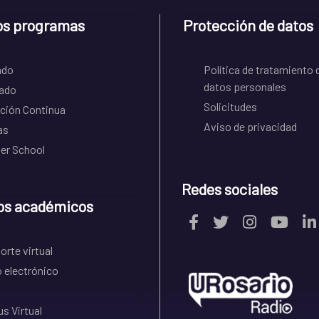
os programas
Protección de datos
ado
Política de tratamiento 
datos personales
ado
Solicitudes
ción Continua
Aviso de privacidad
as
r School
Redes sociales
os académicos
rte virtual
 electrónico
s Virtual