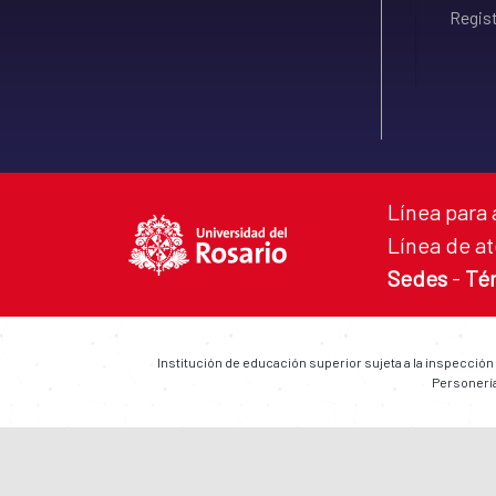
Regist
Línea para 
Línea de at
Sedes
-
Té
Institución de educación superior sujeta a la inspección
Personería