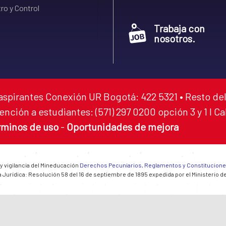
ro y Control
Trabaja con
nosotros.
aspirantes Conexión UR Bogotá: 422 5321 • Resto del
ención a estudiantes: (571) 297 0200 opción 3 y 1 I C
rminos de uso
-
Oportunidades de mejora
 y vigilancia del Mineducación
Derechos Pecuniarios, Reglamentos y Constitucion
 Jurídica: Resolución 58 del 16 de septiembre de 1895 expedida por el Ministerio d