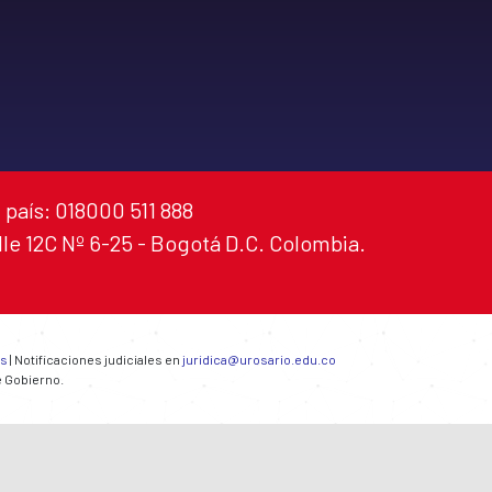
 país: 018000 511 888
alle 12C Nº 6-25 - Bogotá D.C. Colombia.
es
| Notificaciones judiciales en
juridica@urosario.edu.co
e Gobierno.