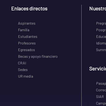
Enlaces directos
Nuestr
Aspirantes
Pregr
Familia
Posgr
Estudiantes
Educa
Profesores
Idiom
Egresados
Summe
Becas y apoyo financiero
CRAI
Servici
Sedes
UR media
Pasapo
Correo
SIAR
Campu