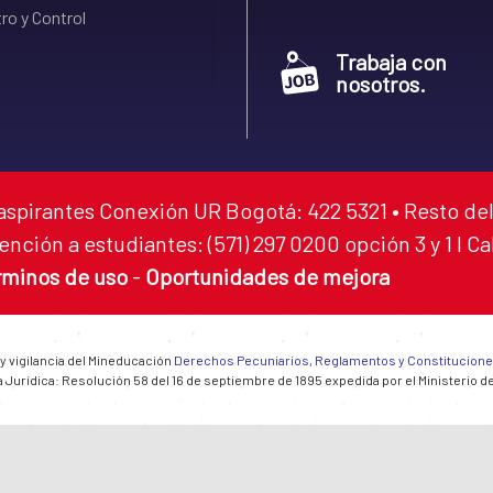
ro y Control
Trabaja con
nosotros.
aspirantes Conexión UR Bogotá: 422 5321 • Resto del
ención a estudiantes: (571) 297 0200 opción 3 y 1 I C
rminos de uso
-
Oportunidades de mejora
 y vigilancia del Mineducación
Derechos Pecuniarios, Reglamentos y Constitucion
 Jurídica: Resolución 58 del 16 de septiembre de 1895 expedida por el Ministerio d