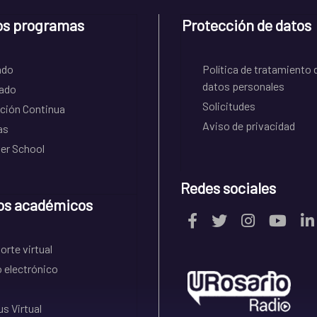
os programas
Protección de datos
ado
Política de tratamiento 
datos personales
ado
Solicitudes
ción Continua
Aviso de privacidad
as
r School
Redes sociales
os académicos
rte virtual
 electrónico
s Virtual