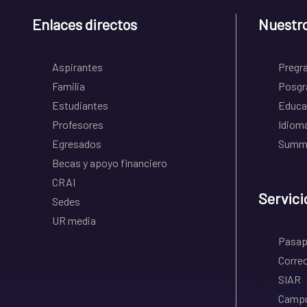
Enlaces directos
Nuestr
Aspirantes
Pregr
Familia
Posgr
Estudiantes
Educa
Profesores
Idiom
Egresados
Summe
Becas y apoyo financiero
CRAI
Servici
Sedes
UR media
Pasapo
Correo
SIAR
Campu