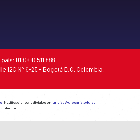
 país: 018000 511 888
alle 12C Nº 6-25 - Bogotá D.C. Colombia.
es
| Notificaciones judiciales en
juridica@urosario.edu.co
e Gobierno.