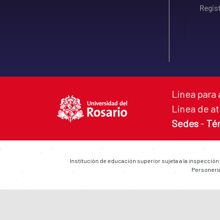
Regist
Línea para 
Línea de at
Sedes
-
Té
Institución de educación superior sujeta a la inspección
Personería