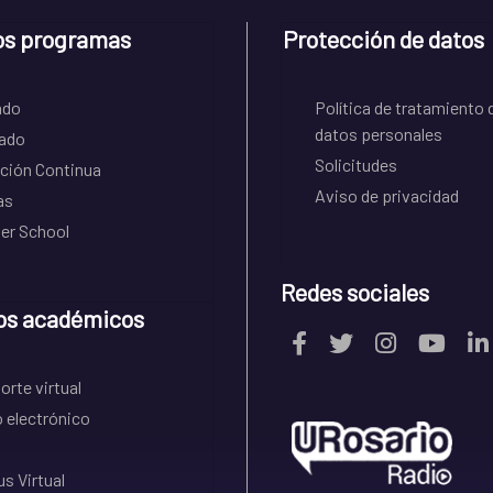
os programas
Protección de datos
ado
Política de tratamiento 
datos personales
ado
Solicitudes
ción Continua
Aviso de privacidad
as
r School
Redes sociales
os académicos
rte virtual
 electrónico
s Virtual