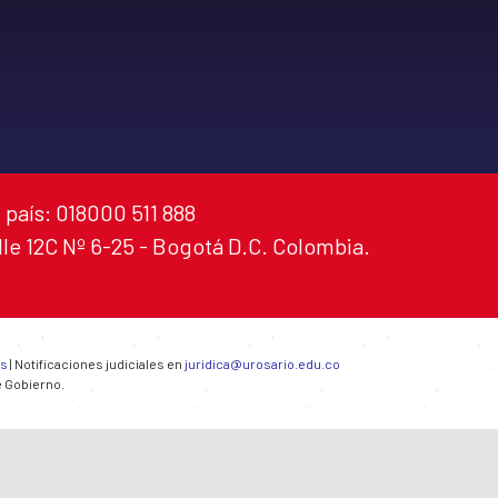
 país: 018000 511 888
alle 12C Nº 6-25 - Bogotá D.C. Colombia.
es
| Notificaciones judiciales en
juridica@urosario.edu.co
e Gobierno.