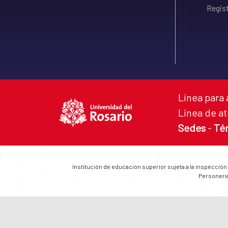
Regist
Línea para 
Línea de at
Sedes
-
Té
Institución de educación superior sujeta a la inspección
Personería