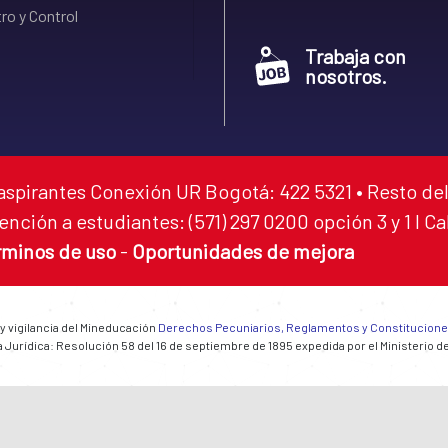
ro y Control
Trabaja con
nosotros.
aspirantes Conexión UR Bogotá: 422 5321 • Resto del
ención a estudiantes: (571) 297 0200 opción 3 y 1 I C
rminos de uso
-
Oportunidades de mejora
 y vigilancia del Mineducación
Derechos Pecuniarios, Reglamentos y Constitucion
 Jurídica: Resolución 58 del 16 de septiembre de 1895 expedida por el Ministerio d