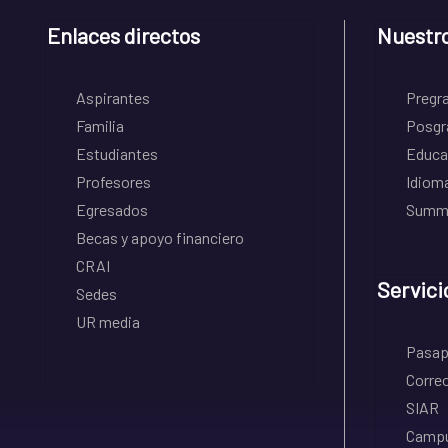
Enlaces directos
Nuestr
Aspirantes
Pregr
Familia
Posgr
Estudiantes
Educa
Profesores
Idiom
Egresados
Summe
Becas y apoyo financiero
CRAI
Servici
Sedes
UR media
Pasapo
Correo
SIAR
Campu