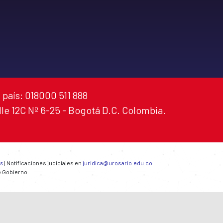
 país: 018000 511 888
alle 12C Nº 6-25 - Bogotá D.C. Colombia.
es
| Notificaciones judiciales en
juridica@urosario.edu.co
e Gobierno.