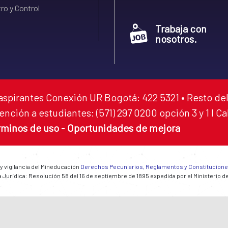
ro y Control
Trabaja con
nosotros.
aspirantes Conexión UR Bogotá: 422 5321 • Resto del
ención a estudiantes: (571) 297 0200 opción 3 y 1 I C
rminos de uso
-
Oportunidades de mejora
 y vigilancia del Mineducación
Derechos Pecuniarios, Reglamentos y Constitucion
 Jurídica: Resolución 58 del 16 de septiembre de 1895 expedida por el Ministerio d