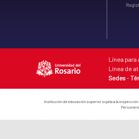
Regist
Línea para 
Línea de at
Sedes
-
Té
Institución de educación superior sujeta a la inspección
Personería