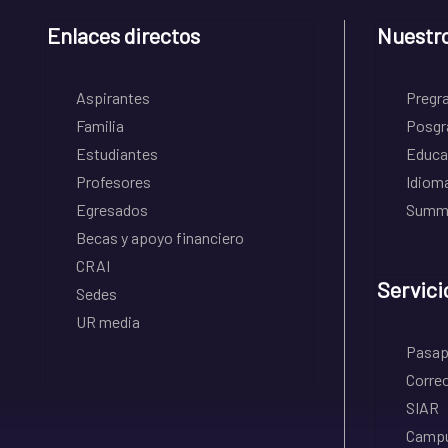
Enlaces directos
Nuestr
Aspirantes
Pregr
Familia
Posgr
Estudiantes
Educa
Profesores
Idiom
Egresados
Summe
Becas y apoyo financiero
CRAI
Servici
Sedes
UR media
Pasapo
Correo
SIAR
Campu