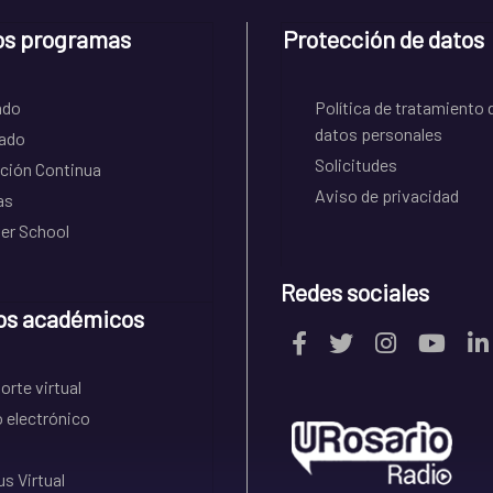
os programas
Protección de datos
ado
Política de tratamiento 
datos personales
ado
Solicitudes
ción Continua
Aviso de privacidad
as
r School
Redes sociales
os académicos
rte virtual
 electrónico
s Virtual