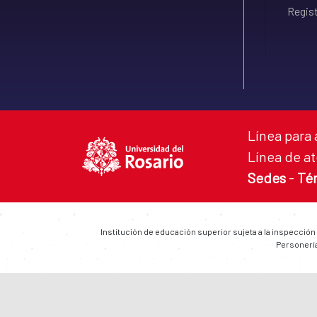
Regist
Línea para 
Línea de at
Sedes
-
Té
Institución de educación superior sujeta a la inspección
Personería