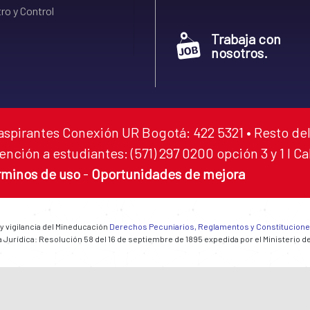
ro y Control
Trabaja con
nosotros.
aspirantes Conexión UR Bogotá: 422 5321 • Resto del
ención a estudiantes: (571) 297 0200 opción 3 y 1 I C
rminos de uso
-
Oportunidades de mejora
 y vigilancia del Mineducación
Derechos Pecuniarios, Reglamentos y Constitucion
 Jurídica: Resolución 58 del 16 de septiembre de 1895 expedida por el Ministerio d