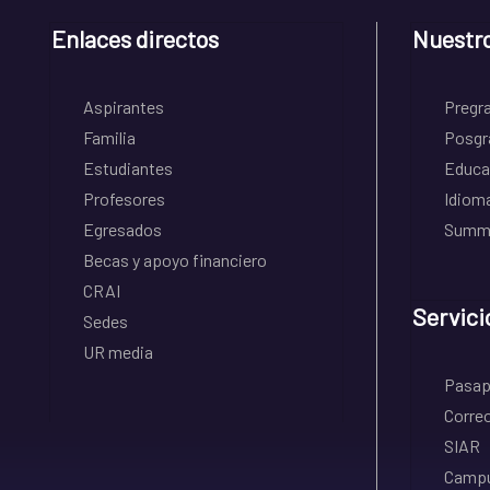
Enlaces directos
Nuestr
Aspirantes
Pregr
Familia
Posgr
Estudiantes
Educa
Profesores
Idiom
Egresados
Summe
Becas y apoyo financiero
CRAI
Servici
Sedes
UR media
Pasapo
Correo
SIAR
Campu