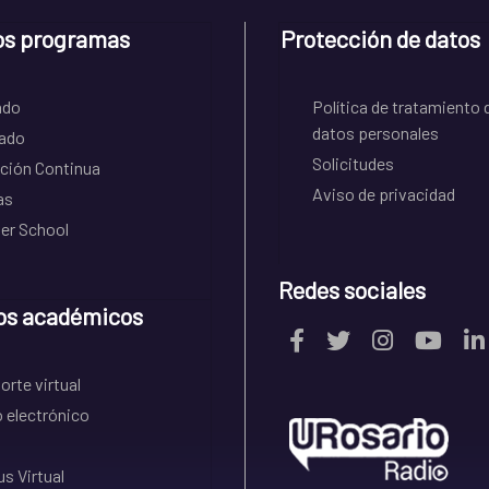
os programas
Protección de datos
ado
Política de tratamiento 
datos personales
ado
Solicitudes
ción Continua
Aviso de privacidad
as
r School
Redes sociales
os académicos
rte virtual
 electrónico
s Virtual