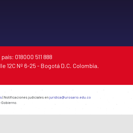
 país: 018000 511 888
alle 12C Nº 6-25 - Bogotá D.C. Colombia.
es
| Notificaciones judiciales en
juridica@urosario.edu.co
e Gobierno.