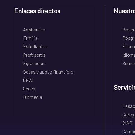
Enlaces directos
Nuestr
Aspirantes
Pregr
Familia
Posgr
Estudiantes
Educa
Profesores
Idiom
Egresados
Summe
Becas y apoyo financiero
CRAI
Servici
Sedes
UR media
Pasapo
Correo
SIAR
Campu