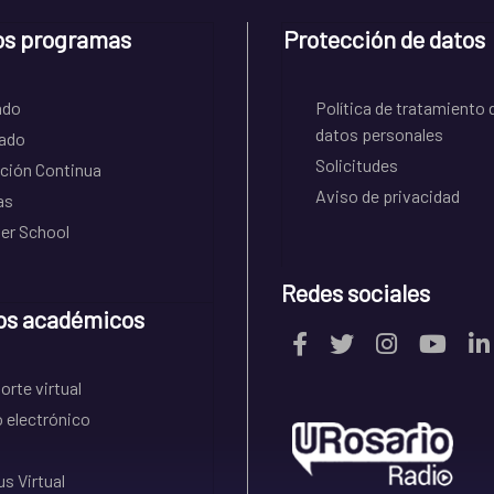
os programas
Protección de datos
ado
Política de tratamiento 
datos personales
ado
Solicitudes
ción Continua
Aviso de privacidad
as
r School
Redes sociales
os académicos
rte virtual
 electrónico
s Virtual