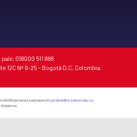
 país: 018000 511 888
alle 12C Nº 6-25 - Bogotá D.C. Colombia.
es
| Notificaciones judiciales en
juridica@urosario.edu.co
e Gobierno.