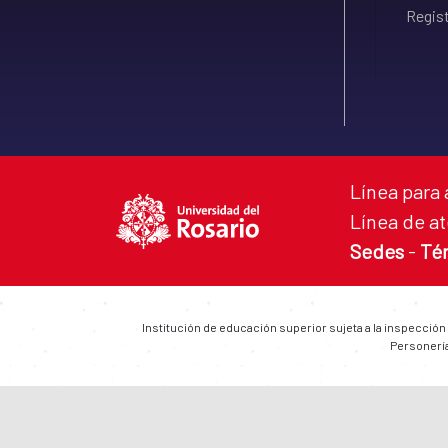
Regist
Línea para 
Línea de at
Sedes
-
Té
Institución de educación superior sujeta a la inspección
Personería