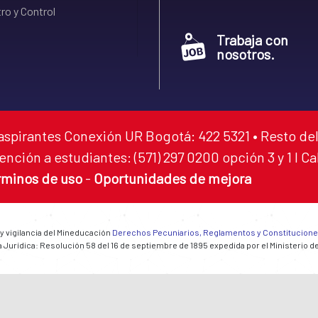
ro y Control
Trabaja con
nosotros.
aspirantes Conexión UR Bogotá: 422 5321 • Resto del
ención a estudiantes: (571) 297 0200 opción 3 y 1 I C
rminos de uso
-
Oportunidades de mejora
 y vigilancia del Mineducación
Derechos Pecuniarios, Reglamentos y Constitucion
 Jurídica: Resolución 58 del 16 de septiembre de 1895 expedida por el Ministerio d