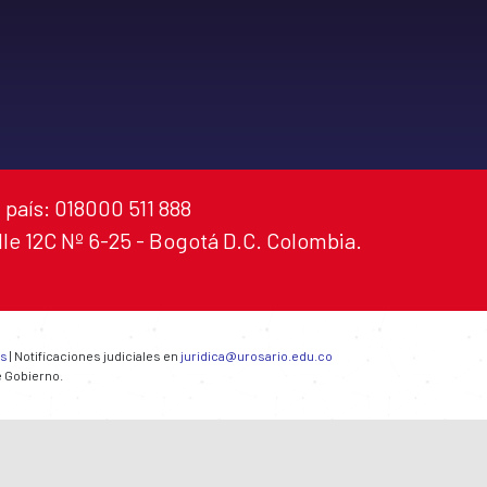
 país: 018000 511 888
alle 12C Nº 6-25 - Bogotá D.C. Colombia.
es
| Notificaciones judiciales en
juridica@urosario.edu.co
e Gobierno.