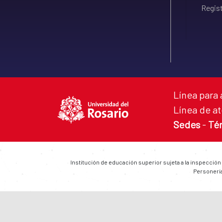
Regist
Línea para 
Línea de at
Sedes
-
Té
Institución de educación superior sujeta a la inspección
Personería