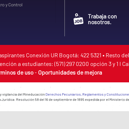
ro y Control
Trabaja con
nosotros.
aspirantes Conexión UR Bogotá: 422 5321 • Resto del
ención a estudiantes: (571) 297 0200 opción 3 y 1 I C
rminos de uso
-
Oportunidades de mejora
 y vigilancia del Mineducación
Derechos Pecuniarios, Reglamentos y Constitucion
 Jurídica: Resolución 58 del 16 de septiembre de 1895 expedida por el Ministerio d