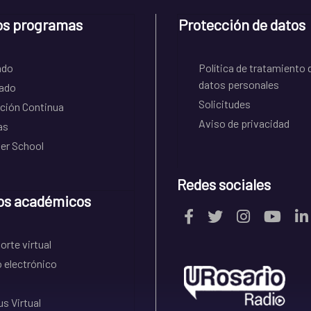
os programas
Protección de datos
ado
Política de tratamiento 
datos personales
ado
Solicitudes
ción Continua
Aviso de privacidad
as
r School
Redes sociales
os académicos
rte virtual
 electrónico
s Virtual