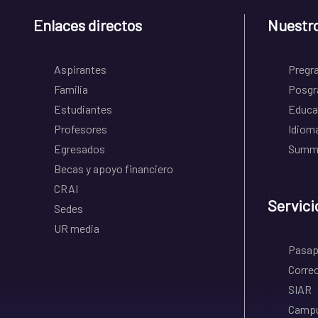
Enlaces directos
Nuestr
Aspirantes
Pregr
Familia
Posgr
Estudiantes
Educa
Profesores
Idiom
Egresados
Summe
Becas y apoyo financiero
CRAI
Servici
Sedes
UR media
Pasapo
Correo
SIAR
Campu