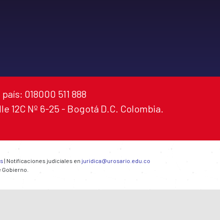
 país: 018000 511 888
alle 12C Nº 6-25 - Bogotá D.C. Colombia.
es
| Notificaciones judiciales en
juridica@urosario.edu.co
e Gobierno.