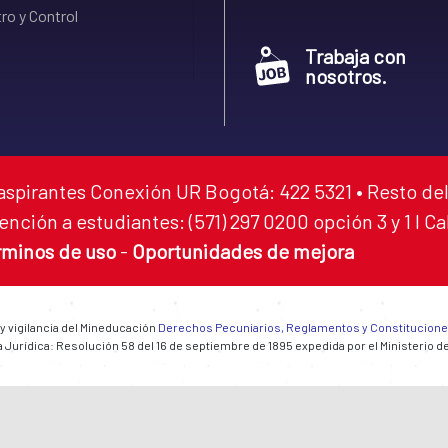
ro y Control
Trabaja con
nosotros.
aspirantes Conexión UR Bogotá: 422 5321 • Resto del
ención a estudiantes: (571) 297 0200 opción 3 y 1 I C
rminos de uso
-
Oportunidades de mejora
 y vigilancia del Mineducación
Derechos Pecuniarios, Reglamentos y Constitucion
 Jurídica: Resolución 58 del 16 de septiembre de 1895 expedida por el Ministerio d