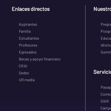
Enlaces directos
Nuestr
Aspirantes
Pregr
Familia
Posgr
Estudiantes
Educa
Profesores
Idiom
Egresados
Summe
Becas y apoyo financiero
CRAI
Servici
Sedes
UR media
Pasapo
Correo
SIAR
Campu