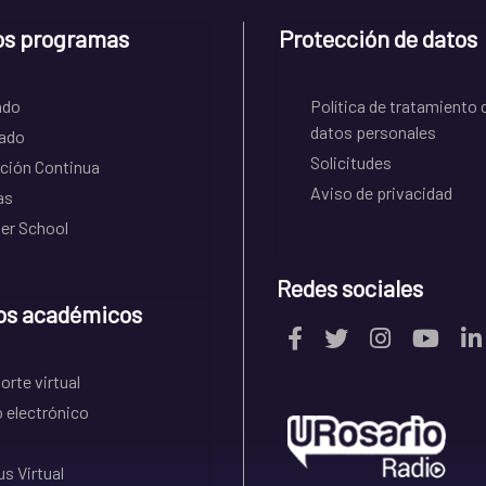
os programas
Protección de datos
ado
Política de tratamiento 
datos personales
ado
Solicitudes
ción Continua
Aviso de privacidad
as
r School
Redes sociales
os académicos
rte virtual
 electrónico
s Virtual