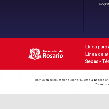
Regist
Línea para 
Línea de at
Sedes
-
Té
Institución de educación superior sujeta a la inspección
Personería