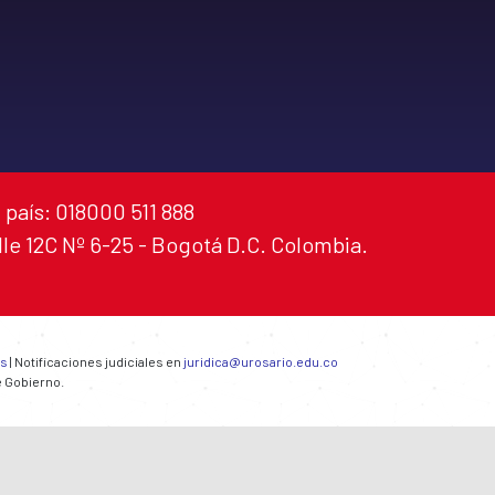
 país: 018000 511 888
alle 12C Nº 6-25 - Bogotá D.C. Colombia.
es
| Notificaciones judiciales en
juridica@urosario.edu.co
e Gobierno.