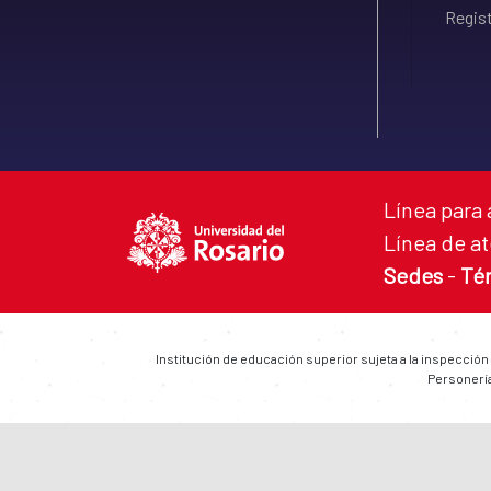
Regist
Línea para 
Línea de at
Sedes
-
Té
Institución de educación superior sujeta a la inspección
Personería