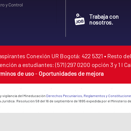
ro y Control
Trabaja con
nosotros.
aspirantes Conexión UR Bogotá: 422 5321 • Resto del
ención a estudiantes: (571) 297 0200 opción 3 y 1 I C
rminos de uso
-
Oportunidades de mejora
 y vigilancia del Mineducación
Derechos Pecuniarios, Reglamentos y Constitucion
 Jurídica: Resolución 58 del 16 de septiembre de 1895 expedida por el Ministerio d