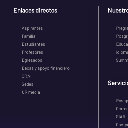
Enlaces directos
Nuestr
Aspirantes
Pregr
Familia
Posgr
Estudiantes
Educa
Profesores
Idiom
Egresados
Summe
Becas y apoyo financiero
CRAI
Servici
Sedes
UR media
Pasapo
Correo
SIAR
Campu