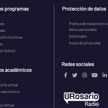
os programas
Protección de datos
ado
Política de tratamiento 
datos personales
ado
Solicitudes
ción Continua
Aviso de privacidad
as
r School
Redes sociales
os académicos
rte virtual
 electrónico
s Virtual