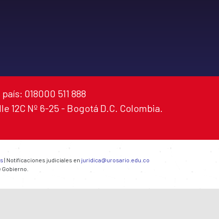
 país: 018000 511 888
alle 12C Nº 6-25 - Bogotá D.C. Colombia.
es
| Notificaciones judiciales en
juridica@urosario.edu.co
e Gobierno.