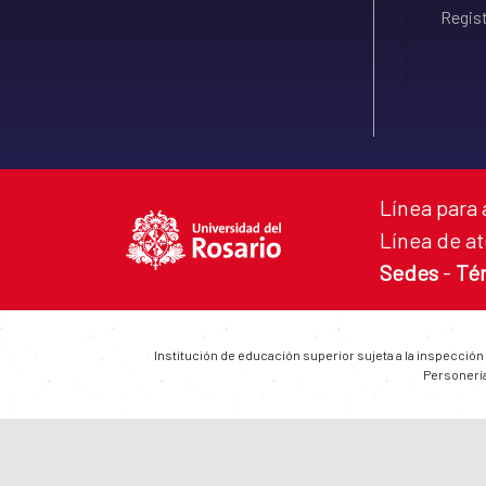
Regist
Línea para 
Línea de at
Sedes
-
Té
Institución de educación superior sujeta a la inspección
Personería