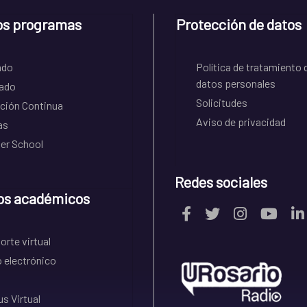
os programas
Protección de datos
ado
Política de tratamiento 
datos personales
ado
Solicitudes
ción Continua
Aviso de privacidad
as
r School
Redes sociales
os académicos
rte virtual
 electrónico
s Virtual