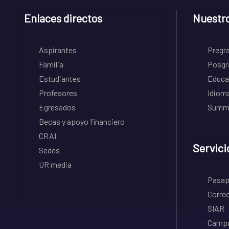
Enlaces directos
Nuestr
Aspirantes
Pregr
Familia
Posgr
Estudiantes
Educa
Profesores
Idiom
Egresados
Summe
Becas y apoyo financiero
CRAI
Servici
Sedes
UR media
Pasapo
Correo
SIAR
Campu