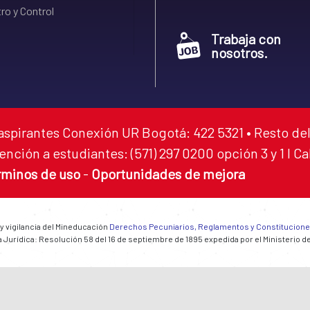
ro y Control
Trabaja con
nosotros.
aspirantes Conexión UR Bogotá: 422 5321 • Resto del
ención a estudiantes: (571) 297 0200 opción 3 y 1 I C
rminos de uso
-
Oportunidades de mejora
 y vigilancia del Mineducación
Derechos Pecuniarios, Reglamentos y Constitucion
 Jurídica: Resolución 58 del 16 de septiembre de 1895 expedida por el Ministerio d