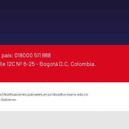
 país: 018000 511 888
alle 12C Nº 6-25 - Bogotá D.C. Colombia.
es
| Notificaciones judiciales en
juridica@urosario.edu.co
e Gobierno.