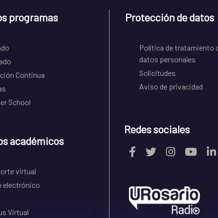
os programas
Protección de datos
ado
Política de tratamiento 
datos personales
ado
Solicitudes
ción Continua
Aviso de privacidad
as
r School
Redes sociales
os académicos
rte virtual
 electrónico
s Virtual