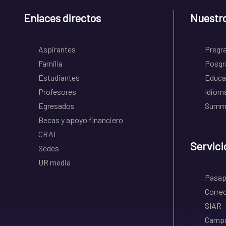
Enlaces directos
Nuestr
Aspirantes
Pregr
Familia
Posgr
Estudiantes
Educa
Profesores
Idiom
Egresados
Summe
Becas y apoyo financiero
CRAI
Servici
Sedes
UR media
Pasapo
Correo
SIAR
Campu