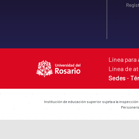
Regist
Línea para 
Línea de at
Sedes
-
Té
Institución de educación superior sujeta a la inspección
Personería