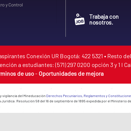
ro y Control
Trabaja con
nosotros.
aspirantes Conexión UR Bogotá: 422 5321 • Resto del
ención a estudiantes: (571) 297 0200 opción 3 y 1 I C
rminos de uso
-
Oportunidades de mejora
 y vigilancia del Mineducación
Derechos Pecuniarios, Reglamentos y Constitucion
 Jurídica: Resolución 58 del 16 de septiembre de 1895 expedida por el Ministerio d