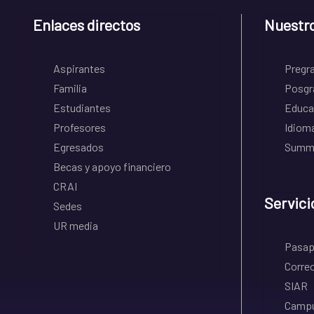
Enlaces directos
Nuestr
Aspirantes
Pregr
Familia
Posgr
Estudiantes
Educa
Profesores
Idiom
Egresados
Summe
Becas y apoyo financiero
CRAI
Servici
Sedes
UR media
Pasapo
Correo
SIAR
Campu