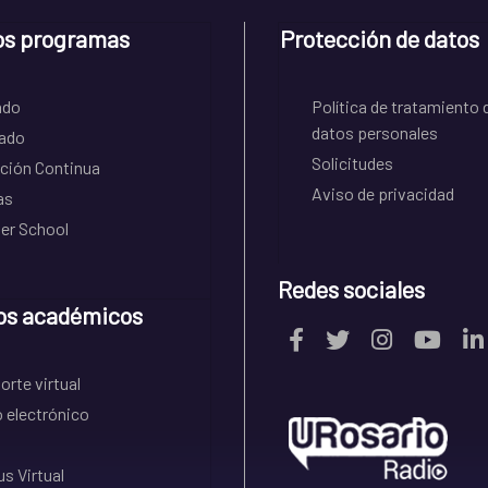
os programas
Protección de datos
ado
Política de tratamiento 
datos personales
ado
Solicitudes
ción Continua
Aviso de privacidad
as
r School
Redes sociales
os académicos
rte virtual
 electrónico
s Virtual