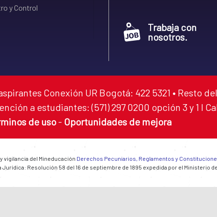
ro y Control
Trabaja con
nosotros.
aspirantes Conexión UR Bogotá: 422 5321 • Resto del
ención a estudiantes: (571) 297 0200 opción 3 y 1 I C
rminos de uso
-
Oportunidades de mejora
 y vigilancia del Mineducación
Derechos Pecuniarios, Reglamentos y Constitucion
 Jurídica: Resolución 58 del 16 de septiembre de 1895 expedida por el Ministerio d