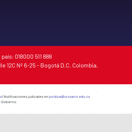
 país: 018000 511 888
alle 12C Nº 6-25 - Bogotá D.C. Colombia.
es
| Notificaciones judiciales en
juridica@urosario.edu.co
e Gobierno.