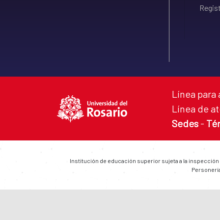
Regist
Línea para 
Línea de at
Sedes
-
Té
Institución de educación superior sujeta a la inspección
Personería