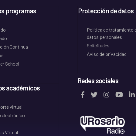
os programas
Protección de datos
ado
Política de tratamiento 
datos personales
ado
Solicitudes
ción Continua
Aviso de privacidad
as
r School
Redes sociales
os académicos
rte virtual
 electrónico
s Virtual