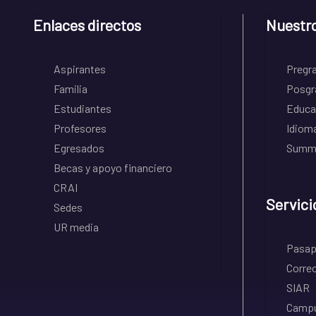
Enlaces directos
Nuestr
Aspirantes
Pregr
Familia
Posgr
Estudiantes
Educa
Profesores
Idiom
Egresados
Summe
Becas y apoyo financiero
CRAI
Servici
Sedes
UR media
Pasapo
Correo
SIAR
Campu