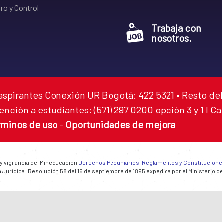
ro y Control
Trabaja con
nosotros.
aspirantes Conexión UR Bogotá: 422 5321 • Resto del
ención a estudiantes: (571) 297 0200 opción 3 y 1 I C
rminos de uso
-
Oportunidades de mejora
 y vigilancia del Mineducación
Derechos Pecuniarios, Reglamentos y Constitucion
 Jurídica: Resolución 58 del 16 de septiembre de 1895 expedida por el Ministerio d