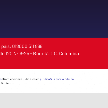
 país: 018000 511 888
alle 12C Nº 6-25 - Bogotá D.C. Colombia.
es
| Notificaciones judiciales en
juridica@urosario.edu.co
e Gobierno.