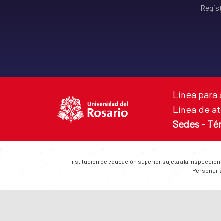
Regist
Línea para 
Línea de at
Sedes
-
Té
Institución de educación superior sujeta a la inspección
Personería