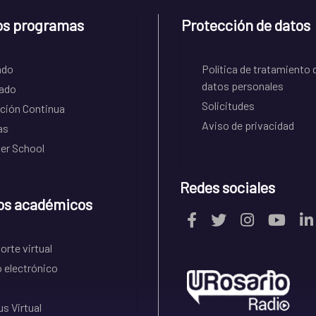
os programas
Protección de datos
ado
Política de tratamiento 
datos personales
ado
Solicitudes
ción Continua
Aviso de privacidad
as
r School
Redes sociales
os académicos
rte virtual
 electrónico
s Virtual