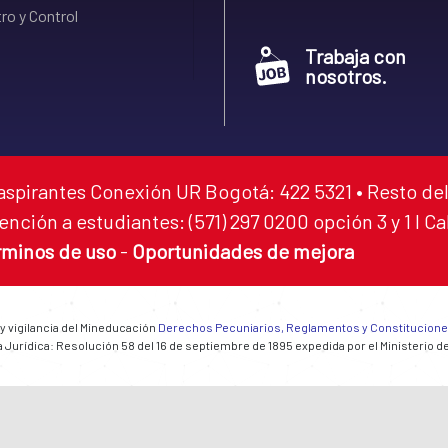
ro y Control
Trabaja con
nosotros.
aspirantes Conexión UR Bogotá: 422 5321 • Resto del
ención a estudiantes: (571) 297 0200 opción 3 y 1 I C
rminos de uso
-
Oportunidades de mejora
 y vigilancia del Mineducación
Derechos Pecuniarios, Reglamentos y Constitucion
 Jurídica: Resolución 58 del 16 de septiembre de 1895 expedida por el Ministerio d