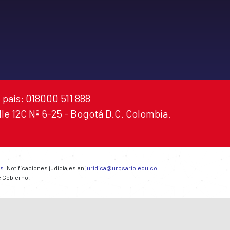
 país: 018000 511 888
alle 12C Nº 6-25 - Bogotá D.C. Colombia.
es
| Notificaciones judiciales en
juridica@urosario.edu.co
e Gobierno.