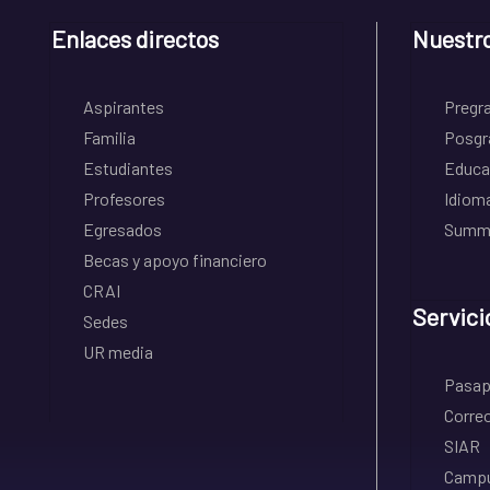
Enlaces directos
Nuestr
Aspirantes
Pregr
Familia
Posgr
Estudiantes
Educa
Profesores
Idiom
Egresados
Summe
Becas y apoyo financiero
CRAI
Servici
Sedes
UR media
Pasapo
Correo
SIAR
Campu