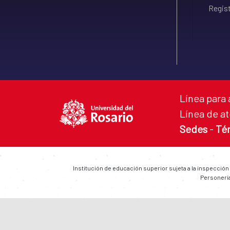
Regist
Línea para 
Línea de at
Sedes
-
Té
Institución de educación superior sujeta a la inspección
Personería