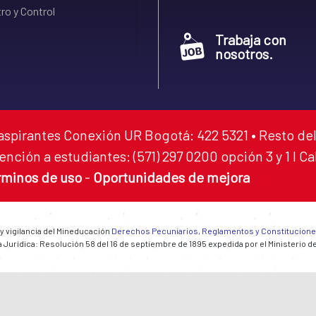
ro y Control
Trabaja con
nosotros.
aspirantes Conexión UR Bogotá: 422 5321 • Resto del
ención a estudiantes: (571) 297 0200 opción 3 y 1 I C
rminos de uso
-
Oportunidades de mejora
 y vigilancia del Mineducación
Derechos Pecuniarios, Reglamentos y Constitucion
 Jurídica: Resolución 58 del 16 de septiembre de 1895 expedida por el Ministerio d