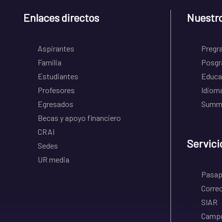
Enlaces directos
Nuestr
Aspirantes
Pregr
Familia
Posgr
Estudiantes
Educa
Profesores
Idiom
Egresados
Summe
Becas y apoyo financiero
CRAI
Servici
Sedes
UR media
Pasapo
Correo
SIAR
Campu