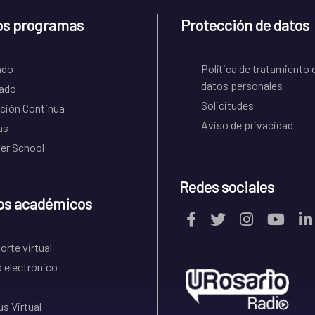
os programas
Protección de datos
ado
Política de tratamiento 
datos personales
ado
Solicitudes
ción Continua
Aviso de privacidad
as
r School
Redes sociales
os académicos
rte virtual
 electrónico
s Virtual