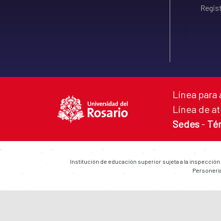
Regist
Línea para 
Línea de at
Sedes
-
Té
Institución de educación superior sujeta a la inspección
Personería