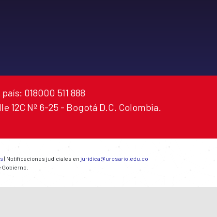
 país: 018000 511 888
alle 12C Nº 6-25 - Bogotá D.C. Colombia.
es
| Notificaciones judiciales en
juridica@urosario.edu.co
e Gobierno.